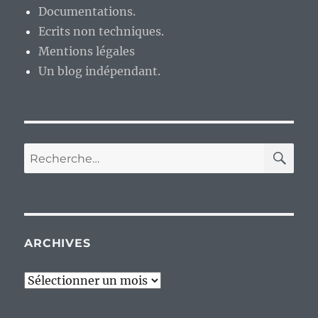
Documentations.
Ecrits non techniques.
Mentions légales
Un blog indépendant.
RE
Recherche
pour :
ARCHIVES
Archives