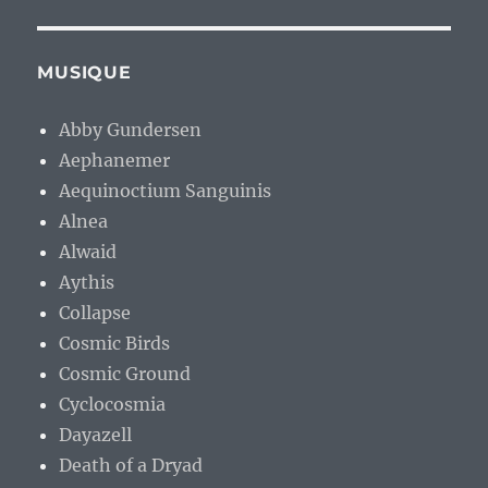
MUSIQUE
Abby Gundersen
Aephanemer
Aequinoctium Sanguinis
Alnea
Alwaid
Aythis
Collapse
Cosmic Birds
Cosmic Ground
Cyclocosmia
Dayazell
Death of a Dryad