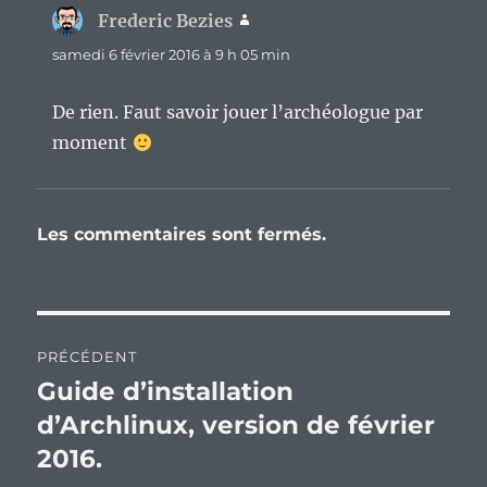
Frederic Bezies
dit :
samedi 6 février 2016 à 9 h 05 min
De rien. Faut savoir jouer l’archéologue par
moment
Les commentaires sont fermés.
Navigation
PRÉCÉDENT
de
Guide d’installation
Publication
précédente :
d’Archlinux, version de février
l’article
2016.