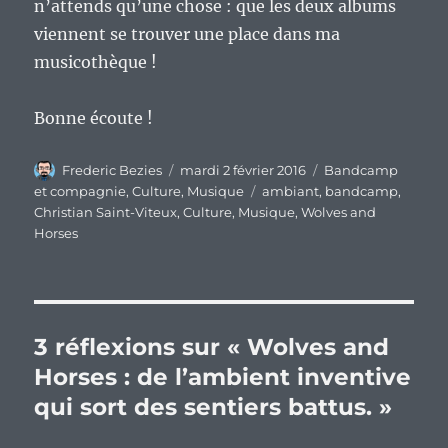
n’attends qu’une chose : que les deux albums
viennent se trouver une place dans ma
musicothèque !
Bonne écoute !
Auteur
Publié
Catégories
Frederic Bezies
mardi 2 février 2016
Bandcamp
le
Étiquettes
et compagnie
,
Culture
,
Musique
ambiant
,
bandcamp
,
Christian Saint-Viteux
,
Culture
,
Musique
,
Wolves and
Horses
3 réflexions sur « Wolves and
Horses : de l’ambient inventive
qui sort des sentiers battus. »