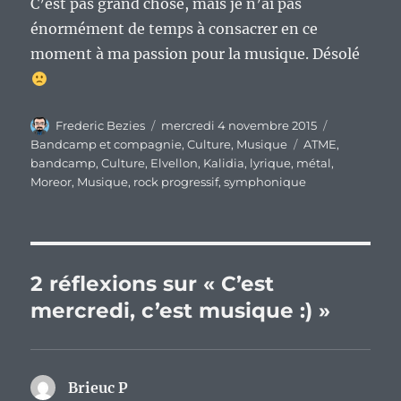
C’est pas grand chose, mais je n’ai pas
énormément de temps à consacrer en ce
moment à ma passion pour la musique. Désolé
Auteur
Publié
Catégories
Frederic Bezies
mercredi 4 novembre 2015
le
Étiquettes
Bandcamp et compagnie
,
Culture
,
Musique
ATME
,
bandcamp
,
Culture
,
Elvellon
,
Kalidia
,
lyrique
,
métal
,
Moreor
,
Musique
,
rock progressif
,
symphonique
2 réflexions sur « C’est
mercredi, c’est musique :) »
Brieuc P
dit :