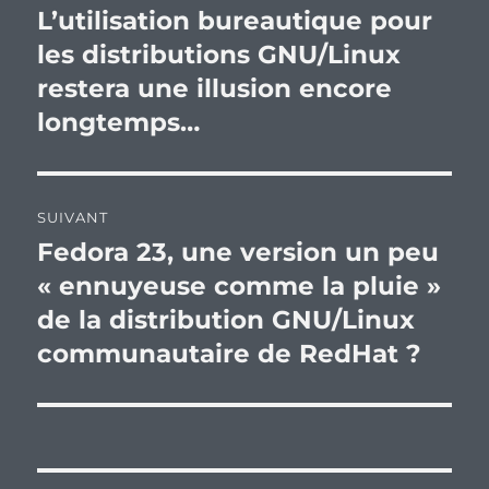
de
L’utilisation bureautique pour
Publication
précédente :
les distributions GNU/Linux
l’article
restera une illusion encore
longtemps…
SUIVANT
Fedora 23, une version un peu
Publication
suivante :
« ennuyeuse comme la pluie »
de la distribution GNU/Linux
communautaire de RedHat ?