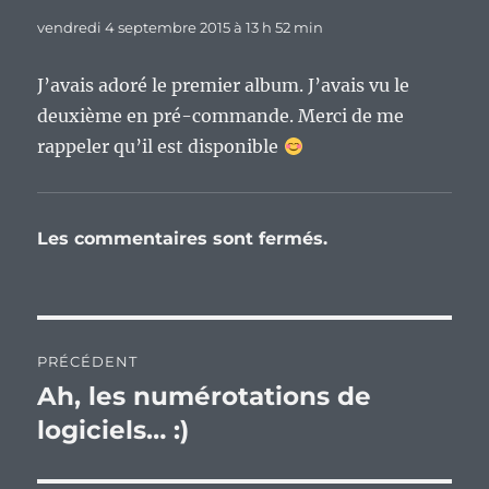
vendredi 4 septembre 2015 à 13 h 52 min
J’avais adoré le premier album. J’avais vu le
deuxième en pré-commande. Merci de me
rappeler qu’il est disponible
Les commentaires sont fermés.
Navigation
PRÉCÉDENT
de
Ah, les numérotations de
Publication
précédente :
logiciels… :)
l’article