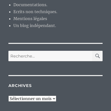
Documentations.
Ecrits non techniques.
Mentions légales
Un blog indépendant.
RE
Recherche
pour :
ARCHIVES
Archives