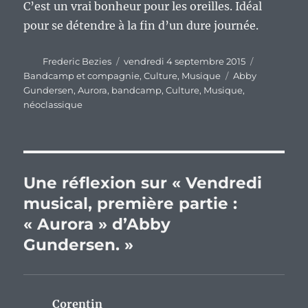
C’est un vrai bonheur pour les oreilles. Idéal
pour se détendre à la fin d’un dure journée.
Auteur
Publié
Catégories
Frederic Bezies
vendredi 4 septembre 2015
le
Étiquettes
Bandcamp et compagnie
,
Culture
,
Musique
Abby
Gundersen
,
Aurora
,
bandcamp
,
Culture
,
Musique
,
néoclassique
Une réflexion sur « Vendredi
musical, première partie :
« Aurora » d’Abby
Gundersen. »
Corentin
dit :