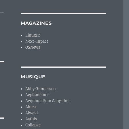
MAGAZINES
LinuxFr
Next-Inpact
OSNews
MUSIQUE
Abby Gundersen
Aephanemer
Aequinoctium Sanguinis
Alnea
Alwaid
Aythis
Collapse