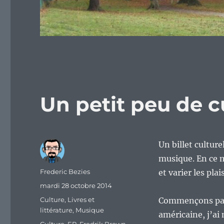
Un petit peu de c
Un billet culture
musique. En ce m
Auteur
Frederic Bezies
et varier les pla
Publié
mardi 28 octobre 2014
le
Catégories
Culture
,
Livres et
Commençons par l
littérature
,
Musique
américaine, j’a
Étiquettes