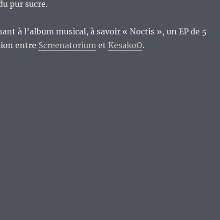
 du pur sucre.
nt à l’album musical, à savoir « Noctis », un EP de 5
ation entre
Screenatorium
et
KesakoO
.