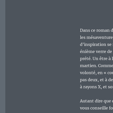
Dans ce roman de
les mésaventure
d’inspiration se 
énième verre de l
prété. Un être à
martien. Comme l
volonté, en « co
pas deux, et à d
à rayons X, et s
Autant dire que 
vous conseille f