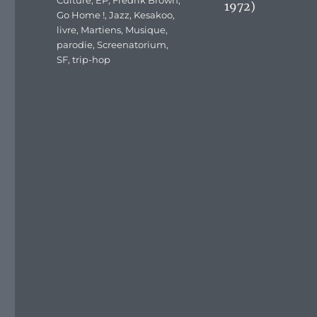
Culture
,
EP
,
Fredrik Brown
,
1972)
Go Home !
,
Jazz
,
Kesakoo
,
livre
,
Martiens
,
Musique
,
parodie
,
Screenatorium
,
SF
,
trip-hop