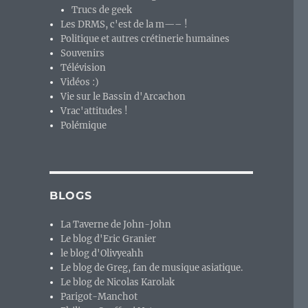
Trucs de geek
Les DRMS, c'est de la m—– !
Politique et autres crétinerie humaines
Souvenirs
Télévision
Vidéos :)
Vie sur le Bassin d'Arcachon
Vrac'attitudes !
Polémique
BLOGS
La Taverne de John-John
Le blog d'Eric Granier
le blog d'Olivyeahh
Le blog de Greg, fan de musique asiatique.
Le blog de Nicolas Karolak
Parigot-Manchot