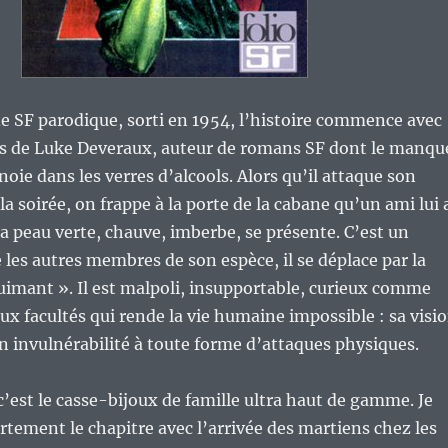
 SF parodique, sorti en 1954, l’histoire commence avec
s de Luke Deveraux, auteur de romans SF dont le manqu
noie dans les verres d’alcools. Alors qu’il attaque son
a soirée, on frappe à la porte de la cabane qu’un ami lui 
 la peau verte, chauve, imberbe, se présente. C’est un
es autres membres de son espèce, il se déplace par la
uimant ». Il est malpoli, insupportable, curieux comme
eux facultés qui rende la vie humaine impossible : sa visi
on invulnérabilité à toute forme d’attaques physiques.
c’est le casse-bijoux de famille ultra haut de gamme. Je
ortement le chapitre avec l’arrivée des martiens chez les