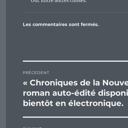
Oui. Entre autres choses.
Les commentaires sont fermés.
Navigation
PRÉCÉDENT
de
« Chroniques de la Nouv
Publication
précédente :
l’article
roman auto-édité disponi
bientôt en électronique.