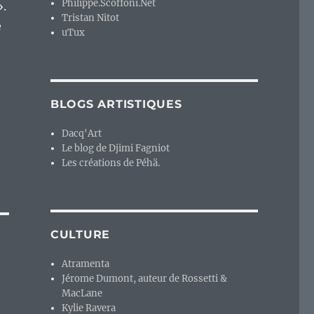
Philippe.Scoffoni.Net
».
Tristan Nitot
e
uTux
n
BLOGS ARTISTIQUES
Dacq'Art
Le blog de Djimi Fagniot
Les créations de Péhä.
CULTURE
Atramenta
Jérome Dumont, auteur de Rossetti &
MacLane
Kylie Ravera