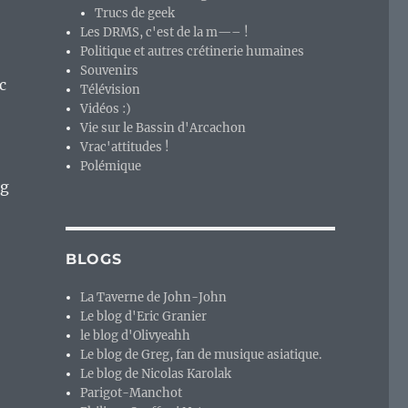
Trucs de geek
Les DRMS, c'est de la m—– !
Politique et autres crétinerie humaines
Souvenirs
c
Télévision
Vidéos :)
Vie sur le Bassin d'Arcachon
Vrac'attitudes !
Polémique
ng
BLOGS
La Taverne de John-John
Le blog d'Eric Granier
le blog d'Olivyeahh
Le blog de Greg, fan de musique asiatique.
Le blog de Nicolas Karolak
Parigot-Manchot