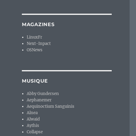
MAGAZINES
LinuxFr
Next-Inpact
OSNews
MUSIQUE
Abby Gundersen
Aephanemer
Aequinoctium Sanguinis
Alnea
Alwaid
Aythis
Collapse