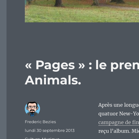
« Pages » : le pr
Animals.
Après une longue
quatuor New-Yor
Auteur
Frederic Bezies
campagne de fin
Publié
lundi 30 septembre 2013
reçu l’album. Mi
le
Catégories