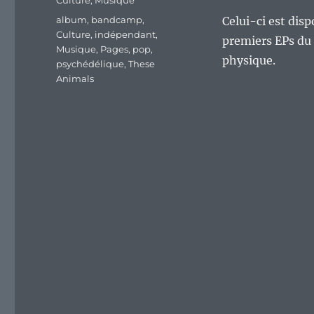
Culture
,
Musique
Étiquettes
album
,
bandcamp
,
Celui-ci est dis
Culture
,
indépendant
,
premiers EPs du 
Musique
,
Pages
,
pop
,
physique.
psychédélique
,
These
Animals