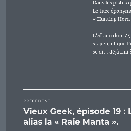
Dans les pistes 
Le titre éponyme
« Hunting Horn 
L’album dure 45
s’aperçoit que l’
se dit : déjà fin
Navigation
PRÉCÉDENT
de
Vieux Geek, épisode 19 :
Publication
précédente :
l’article
alias la « Raie Manta ».