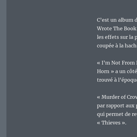
C’est un album d
Wrote The Book »
les effets sur l
coupée à la hach
« I’m Not From 
Horn » a un côt
trouvé à l’époqu
« Murder of Crow
par rapport aux 
qui permet de re
« Thieves ».