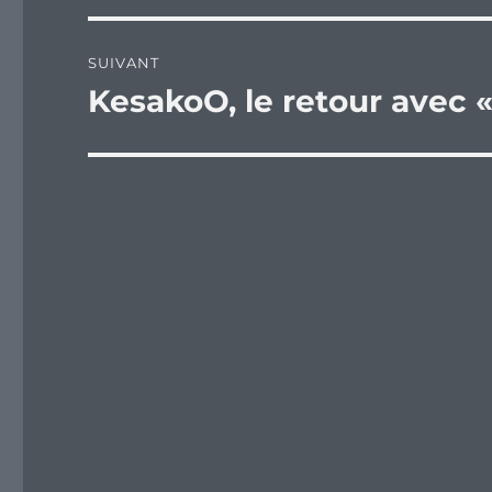
SUIVANT
KesakoO, le retour avec 
Publication
suivante :