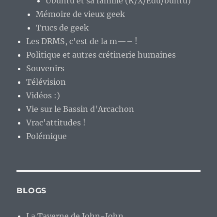
Ubuntu et sa famille (K/X/Edu/buntu)
Mémoire de vieux geek
Trucs de geek
Les DRMS, c'est de la m—– !
Politique et autres crétinerie humaines
Souvenirs
Télévision
Vidéos :)
Vie sur le Bassin d'Arcachon
Vrac'attitudes !
Polémique
BLOGS
La Taverne de John-John