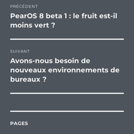
Navigation
PRÉCÉDENT
de
PearOS 8 beta 1 : le fruit est-il
Publication
précédente :
moins vert ?
l’article
SUIVANT
Avons-nous besoin de
Publication
suivante :
nouveaux environnements de
bureaux ?
PAGES