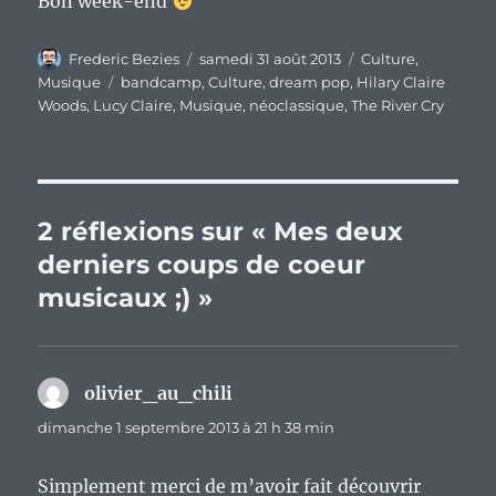
Bon week-end
Auteur
Publié
Catégories
Frederic Bezies
samedi 31 août 2013
Culture
,
le
Étiquettes
Musique
bandcamp
,
Culture
,
dream pop
,
Hilary Claire
Woods
,
Lucy Claire
,
Musique
,
néoclassique
,
The River Cry
2 réflexions sur « Mes deux
derniers coups de coeur
musicaux ;) »
olivier_au_chili
dit :
dimanche 1 septembre 2013 à 21 h 38 min
Simplement merci de m’avoir fait découvrir