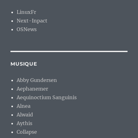
LinuxFr
Next-Inpact
OSNews
MUSIQUE
Abby Gundersen
Aephanemer
Aequinoctium Sanguinis
Alnea
Alwaid
Aythis
Collapse