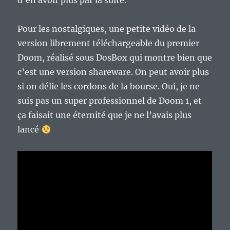
d’en avoir plus par la suite.
Pour les nostalgiques, une petite vidéo de la
version librement téléchargeable du premier
Doom, réalisé sous DosBox qui montre bien que
c’est une version shareware. On peut avoir plus
si on délie les cordons de la bourse. Oui, je ne
suis pas un super professionnel de Doom 1, et
ça faisait une éternité que je ne l’avais plus
lancé