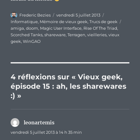
Auteur
Publié
Catégories
Frederic Bezies
vendredi 5 juillet 2013
le
Étiquett
Informatique
,
Mémoire de vieux geek
,
Trucs de geek
amiga
,
doom
,
Magic User Interface
,
Rise Of The Triad
,
Scorched Tanks
,
shareware
,
Terragen
,
vieilleries
,
vieux
geek
,
WinGAO
4 réflexions sur « Vieux geek,
épisode 15 : ah, les sharewares
:) »
leonartemis
dit :
vendredi 5 juillet 2013 à 14 h 35 min