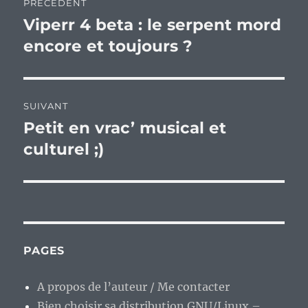
PRÉCÉDENT
de
Viperr 4 beta : le serpent mord
Publication
précédente :
encore et toujours ?
l’article
SUIVANT
Petit en vrac’ musical et
Publication
suivante :
culturel ;)
PAGES
A propos de l’auteur / Me contacter
Bien choisir sa distribution GNU/Linux –