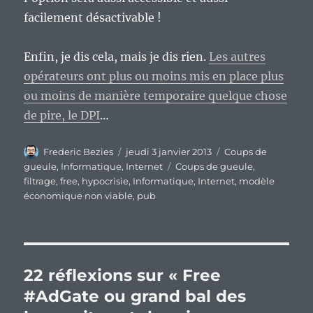
facilement désactivable !
Enfin, je dis cela, mais je dis rien.
Les autres
opérateurs ont plus ou moins mis en place plus
ou moins de manière temporaire quelque chose
de pire, le DPI
…
Auteur
Publié
Catégories
Frederic Bezies
jeudi 3 janvier 2013
Coups de
le
Étiquettes
gueule
,
Informatique
,
Internet
Coups de gueule
,
filtrage
,
free
,
hypocrisie
,
Informatique
,
Internet
,
modèle
économique non viable
,
pub
22 réflexions sur « Free
#AdGate ou grand bal des