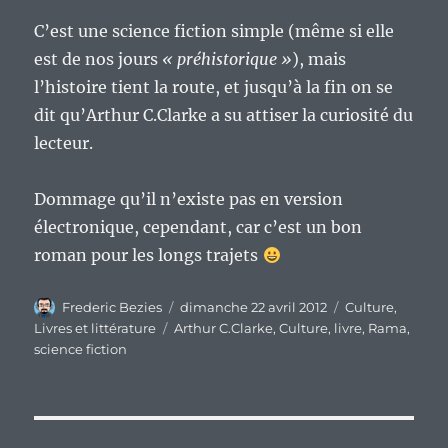
C’est une science fiction simple (même si elle
est de nos jours
« préhistorique »
), mais
l’histoire tient la route, et jusqu’à la fin on se
dit qu’Arthur C.Clarke a su attiser la curiosité du
lecteur.
Dommage qu’il n’existe pas en version
électronique, cependant, car c’est un bon
roman pour les longs trajets
Auteur
Publié
Catégories
Frederic Bezies
dimanche 22 avril 2012
Culture
,
le
Étiquettes
Livres et littérature
Arthur C.Clarke
,
Culture
,
livre
,
Rama
,
science fiction