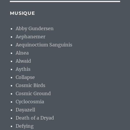
MUSIQUE
Abby Gundersen
Aephanemer
Aequinoctium Sanguinis
Alnea
Alwaid
Aythis
Collapse
Cosmic Birds
Cosmic Ground
Cyclocosmia
Dayazell
Death of a Dryad
Defying