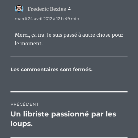
Frederic Bezies
dit :
mardi 24 avril 2012 à 12 h 49 min
Merci, ça ira. Je suis passé à autre chose pour
le moment.
Les commentaires sont fermés.
Navigation
PRÉCÉDENT
de
Un libriste passionné par les
Publication
précédente :
loups.
l’article