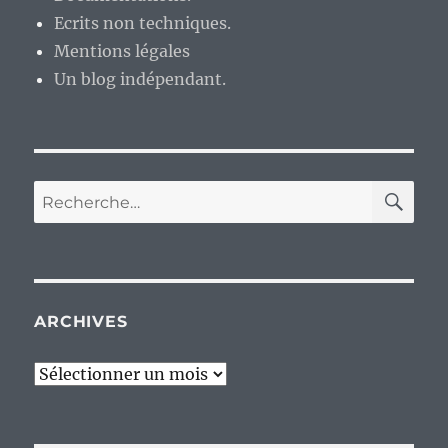
Ecrits non techniques.
Mentions légales
Un blog indépendant.
RE
Recherche
pour :
ARCHIVES
Archives