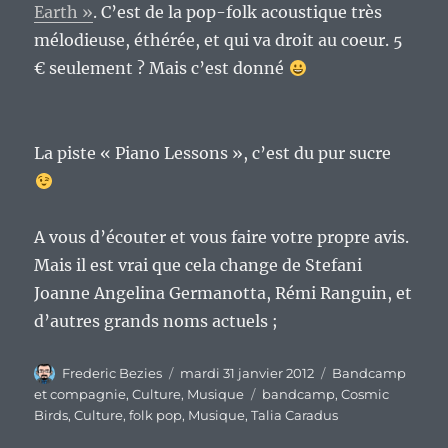
Earth »
. C’est de la pop-folk acoustique très
mélodieuse, éthérée, et qui va droit au coeur. 5
€ seulement ? Mais c’est donné
La piste « Piano Lessons », c’est du pur sucre
A vous d’écouter et vous faire votre propre avis.
Mais il est vrai que cela change de Stefani
Joanne Angelina Germanotta, Rémi Ranguin, et
d’autres grands noms actuels ;
Auteur
Publié
Catégories
Frederic Bezies
mardi 31 janvier 2012
Bandcamp
le
Étiquettes
et compagnie
,
Culture
,
Musique
bandcamp
,
Cosmic
Birds
,
Culture
,
folk pop
,
Musique
,
Talia Caradus