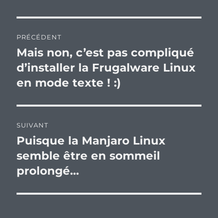
Navigation
PRÉCÉDENT
de
Mais non, c’est pas compliqué
Publication
précédente :
d’installer la Frugalware Linux
l’article
en mode texte ! :)
SUIVANT
Puisque la Manjaro Linux
Publication
suivante :
semble être en sommeil
prolongé…