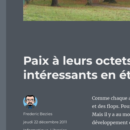
Paix à leurs octe
intéressants en é
Comme chaque an
et des flops. Po
Auteur
Frederic Bezies
Mais il y a au m
Publié
jeudi 22 décembre 2011
développement 
le
Catégories