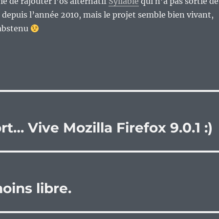
ie de rajouter l’os alternatif
Syllable
qui n’a pas sortie de
 depuis l’année 2010, mais le projet semble bien vivant,
 abstenu
t… Vive Mozilla Firefox 9.0.1 :)
oins libre.