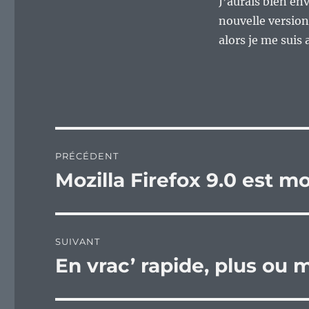
J’aurais bien env
nouvelle version
alors je me suis
Navigation
PRÉCÉDENT
de
Mozilla Firefox 9.0 est mor
Publication
précédente :
l’article
SUIVANT
En vrac’ rapide, plus ou m
Publication
suivante :