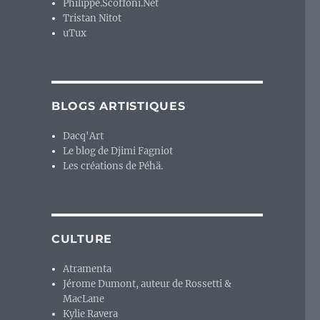
Philippe.Scoffoni.Net
Tristan Nitot
uTux
BLOGS ARTISTIQUES
Dacq'Art
Le blog de Djimi Fagniot
Les créations de Péhä.
CULTURE
Atramenta
Jérome Dumont, auteur de Rossetti &
MacLane
Kylie Ravera