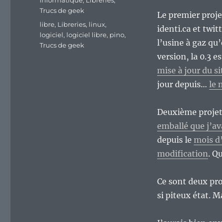
Informatique
,
Libreries
,
Trucs de geek
Le premier projet
Étiquettes
libre
,
Libreries
,
linux
,
identi.ca et twit
logiciel
,
logiciel libre
,
pino
,
l’usine à gaz qu
Trucs de geek
version, la 0.3 
mise à jour du si
jour depuis…
le 
Deuxième projet 
emballé que j’av
depuis le
mois d’
modification
. Q
Ce sont deux pro
si piteux état. Ma