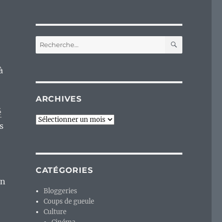
RECHERC
Recherche
pour :
à
ARCHIVES
é
Archives
s
CATÉGORIES
en
Bloggeries
Coups de gueule
Culture