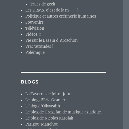
Trucs de geek
Les DRMS, c'est de la m—– !
Politique et autres crétinerie humaines
Souvenirs
Télévision
Vidéos :)
Vie sur le Bassin d'Arcachon
Vrac'attitudes !
Polémique
BLOGS
La Taverne de John-John
Le blog d'Eric Granier
le blog d'Olivyeahh
Le blog de Greg, fan de musique asiatique.
Le blog de Nicolas Karolak
Parigot-Manchot