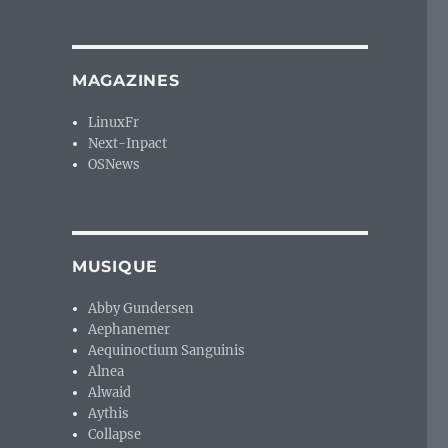
MAGAZINES
LinuxFr
Next-Inpact
OSNews
MUSIQUE
Abby Gundersen
Aephanemer
Aequinoctium Sanguinis
Alnea
Alwaid
Aythis
Collapse