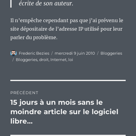
écrite de son auteur.
Il n’empêche cependant pas que j’ai prévenu le
site dépositaire de l’adresse IP utilisé pour leur
parler du problème.
Auteur
Publié
Catégories
Frederic Bezies
mercredi 9 juin 2010
Bloggeries
le
Étiquettes
Bloggeries
,
droit
,
Internet
,
loi
Navigation
PRÉCÉDENT
de
15 jours à un mois sans le
Publication
précédente :
moindre article sur le logiciel
l’article
libre…