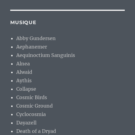
MUSIQUE
Abby Gundersen
Aephanemer
Aequinoctium Sanguinis
Alnea
Alwaid
Aythis
Collapse
Cosmic Birds
Cosmic Ground
Cyclocosmia
Dayazell
Death of a Dryad