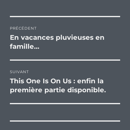
Navigation
PRÉCÉDENT
de
En vacances pluvieuses en
Publication
précédente :
famille…
l’article
SUIVANT
This One Is On Us : enfin la
Publication
suivante :
première partie disponible.