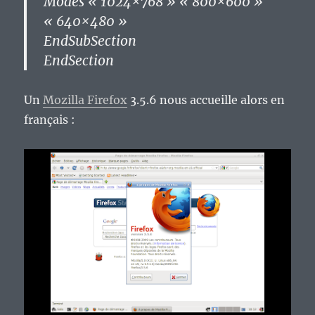
Modes « 1024×768 » « 800×600 »
« 640×480 »
EndSubSection
EndSection
Un
Mozilla Firefox
3.5.6 nous accueille alors en
français :