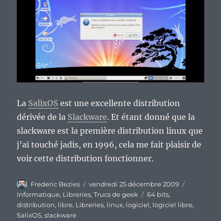
La
SalixOS
est une excellente distribution
dérivée de la
Slackware
. Et étant donné que la
slackware est la première distribution linux que
j’ai touché jadis, en 1996, cela me fait plaisir de
voir cette distribution fonctionner.
Auteur
Publié
Catégorie
Frederic Bezies
vendredi 25 décembre 2009
le
Étiquettes
Informatique
,
Libreries
,
Trucs de geek
64 bits
,
distribution
,
libre
,
Libreries
,
linux
,
logiciel
,
logiciel libre
,
SalixOS
,
slackware