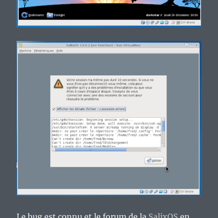
Le bug est connu et le forum de la
SalixOS
en