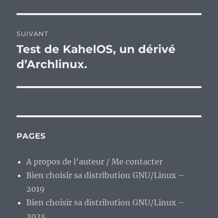
précédente :
l’article
SUIVANT
Test de KahelOS, un dérivé
Publication
suivante :
d’Archlinux.
PAGES
A propos de l’auteur / Me contacter
Bien choisir sa distribution GNU/Linux –
2019
Bien choisir sa distribution GNU/Linux –
2025