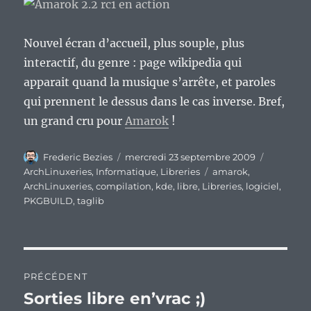
Nouvel écran d’accueil, plus souple, plus
interactif, du genre : page wikipedia qui
apparait quand la musique s’arrête, et paroles
qui prennent le dessus dans le cas inverse. Bref,
un grand cru pour
Amarok
!
Auteur
Publié
Catégori
Frederic Bezies
mercredi 23 septembre 2009
le
Étiquettes
ArchLinuxeries
,
Informatique
,
Libreries
amarok
,
ArchLinuxeries
,
compilation
,
kde
,
libre
,
Libreries
,
logiciel
,
PKGBUILD
,
taglib
Navigation
PRÉCÉDENT
de
Sorties libre en’vrac ;)
Publication