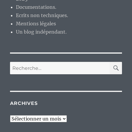
Documentations.
Ecrits non techniques.
Mentions légales
Un blog indépendant.
RE
Recherche
pour :
ARCHIVES
Archives