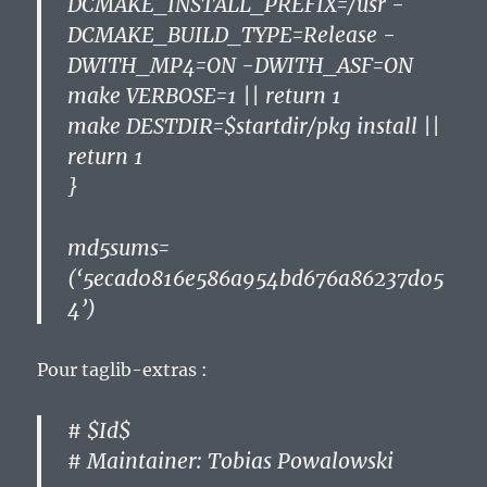
DCMAKE_INSTALL_PREFIX=/usr -
DCMAKE_BUILD_TYPE=Release -
DWITH_MP4=ON -DWITH_ASF=ON
make VERBOSE=1 || return 1
make DESTDIR=$startdir/pkg install ||
return 1
}
md5sums=
(‘5ecad0816e586a954bd676a86237d05
4’)
Pour taglib-extras :
# $Id$
# Maintainer: Tobias Powalowski