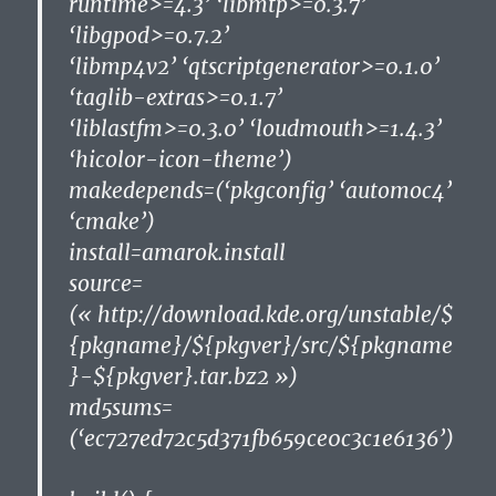
runtime>=4.3’ ‘libmtp>=0.3.7’
‘libgpod>=0.7.2’
‘libmp4v2’ ‘qtscriptgenerator>=0.1.0’
‘taglib-extras>=0.1.7’
‘liblastfm>=0.3.0’ ‘loudmouth>=1.4.3’
‘hicolor-icon-theme’)
makedepends=(‘pkgconfig’ ‘automoc4’
‘cmake’)
install=amarok.install
source=
(« http://download.kde.org/unstable/$
{pkgname}/${pkgver}/src/${pkgname
}-${pkgver}.tar.bz2 »)
md5sums=
(‘ec727ed72c5d371fb659ce0c3c1e6136’)