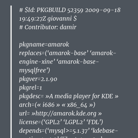
# $Id: PKGBUILD 52359 2009-09-18
19:49:27Z giovanni $
# Contributor: damir
pkgname=amarok
replaces=(‘amarok-base’ ‘amarok-
engine-xine’ ‘amarok-base-
mysqlfree’)
pkgver=2.1.90
pkgrel=1
pkgdesc= »A media player for KDE »
arch=(« i686 » « x86_64 »)
url= »http://amarok.kde.org »
license=(‘GPL2’ ‘LGPL2’ ‘FDL’)
depends=(‘mysql>=5.1.37’ ‘kdebase-