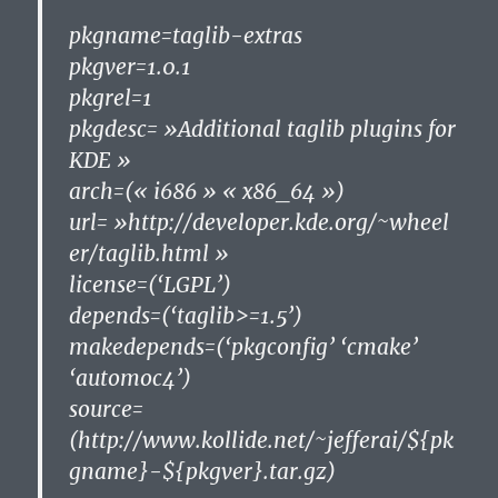
pkgname=taglib-extras
pkgver=1.0.1
pkgrel=1
pkgdesc= »Additional taglib plugins for
KDE »
arch=(« i686 » « x86_64 »)
url= »http://developer.kde.org/~wheel
er/taglib.html »
license=(‘LGPL’)
depends=(‘taglib>=1.5’)
makedepends=(‘pkgconfig’ ‘cmake’
‘automoc4’)
source=
(http://www.kollide.net/~jefferai/${pk
gname}-${pkgver}.tar.gz)