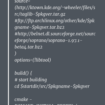
source=
(http://ktown.kde.org/~wheeler/files/s
rc/taglib-$pkgver.tar.gz
#ftp://ftp.archlinux.org/other/kde/$pk
gname-$pkgver.tar.bz2
#http://belnet.dl.sourceforge.net/sourc
eforge/soprano/soprano-1.97.1-
beta4.tar.bz2
)
options=(!libtool)
build() {
# start building
cd $startdir/src/$pkgname-$pkgver
cmake -