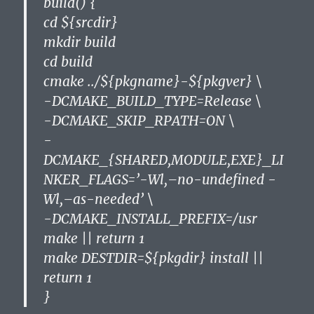
build() {
cd ${srcdir}
mkdir build
cd build
cmake ../${pkgname}-${pkgver} \
-DCMAKE_BUILD_TYPE=Release \
-DCMAKE_SKIP_RPATH=ON \
-
DCMAKE_{SHARED,MODULE,EXE}_LI
NKER_FLAGS=’-Wl,–no-undefined -
Wl,–as-needed’ \
-DCMAKE_INSTALL_PREFIX=/usr
make || return 1
make DESTDIR=${pkgdir} install ||
return 1
}