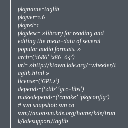
pkgname=taglib
pkgver=1.6
pkgrel=1
pkgdesc= »library for reading and
editing the meta-data of several
popular audio formats. »
arch=(‘i686’ ‘x86_64’)
url= »http://ktown.kde.org/~wheeler/t
aglib.html »
license=(‘GPL2’)
depends=(‘zlib’ ‘gcc-libs’)
makedepends=(‘cmake’ ‘pkgconfig’)
# svn snapshot: svn co
svn://anonsvn.kde.org/home/kde/trun
k/kdesupport/taglib