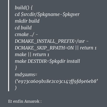
build() {
cd $srcdir/$pkgname-$pkgver
mkdir build
cd build
cmake ../ -
DCMAKE_INSTALL_PREFIX=/usr -
DCMAKE_SKIP_RPATH=ON || return 1
make || return 1
make DESTDIR=$pkgdir install
}
md5sums=
(‘e973ca609b18e2c03c147ff9fd9e6eb8’
)
Et enfin Amarok :