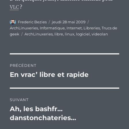
VLC
?
Auteur
Publié
Catégories
Frederic Bezies
jeudi 28 mai 2009
le
ArchLinuxeries
,
Informatique
,
Internet
,
Libreries
,
Trucs de
Étiquettes
geek
ArchLinuxeries
,
libre
,
linux
,
logiciel
,
videolan
Navigation
PRÉCÉDENT
de
En vrac’ libre et rapide
Publication
précédente :
l’article
SUIVANT
Ah, les bashfr…
Publication
suivante :
danstonchateries…