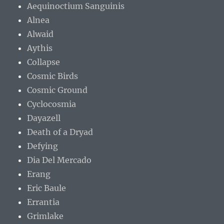
Aequinoctium Sanguinis
Alnea
Alwaid
Aythis
Collapse
Cosmic Birds
Cosmic Ground
Cyclocosmia
Dayazell
Death of a Dryad
Defying
Dia Del Mercado
Erang
Eric Baule
Errantia
Grimlake