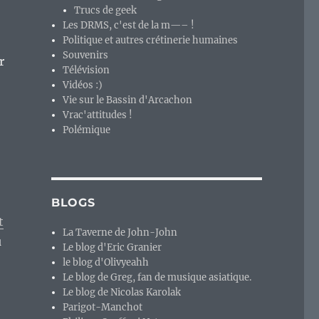
Trucs de geek
Les DRMS, c'est de la m—– !
Politique et autres crétinerie humaines
Souvenirs
r
Télévision
Vidéos :)
Vie sur le Bassin d'Arcachon
Vrac'attitudes !
Polémique
BLOGS
t
La Taverne de John-John
u
Le blog d'Eric Granier
le blog d'Olivyeahh
Le blog de Greg, fan de musique asiatique.
Le blog de Nicolas Karolak
Parigot-Manchot