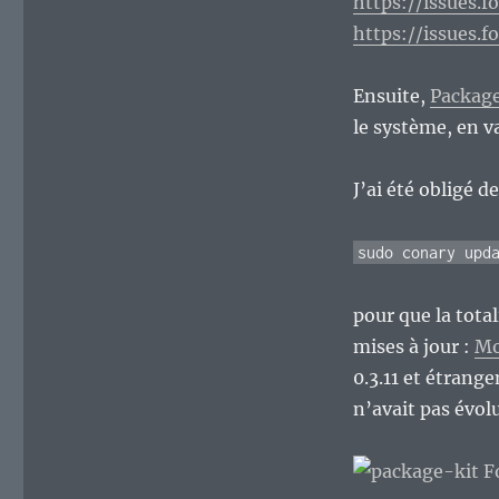
https://issues.f
https://issues.
Ensuite,
Packag
le système, en v
J’ai été obligé 
sudo conary upd
pour que la total
mises à jour :
Mo
0.3.11 et étrang
n’avait pas évol