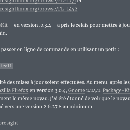
oresightlinux.org/browse/FL-1771
et
foresightlinux.org/browse/FL-1452
eKit
– en version .0.3.4 – a pris le relais pour mettre à jou
ain.
de passer en ligne de commande en utilisant un petit :
ateall
ité des mises à jour soient effectuées. Au menu, après les
zilla Firefox
en version 3.0.4,
Gnome
2.24.2,
Package-Ki
ement le même noyau. J’ai été étonné de voir que le noya
ué vers une version 2.6.27.8 au minimum.