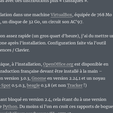
as avec des distributions plus « classiques ».
tallation dans une machine
VirtualBox
, équipée de 768 Mo
 un disque de 32 Go, un circuit son AC’97.
ion assez rapide (un gros quart d’heure), j’ai du mettre u
ne après l’installation. Configuration faite via l’outil
ences / Clavier.
ique, à l’installation,
OpenOffice.org
est disponible en
traduction française devant être installé à la main –
n version 3.0.3,
Gnome
en version 2.24.1 et un noyau
-Spot
0.5.0.3,
beagle
0.3.8 (et non
Tracker
!)
nt bloqué en version 2.4, cela étant du à une version
de
Python
. Du moins si l’on en croit ces rapports de bogue