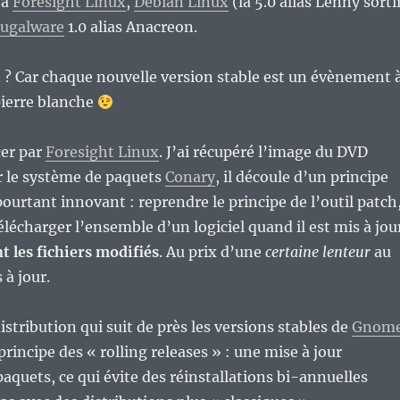
 à
Foresight Linux
,
Debian Linux
(la 5.0 alias Lenny sorti
rugalware
1.0 alias Anacreon.
 ? Car chaque nouvelle version stable est un évènement 
ierre blanche
er par
Foresight Linux
. J’ai récupéré l’image du DVD
 le système de paquets
Conary
, il découle d’un principe
pourtant innovant : reprendre le principe de l’outil patch
élécharger l’ensemble d’un logiciel quand il est mis à jou
 les fichiers modifiés
. Au prix d’une
certaine lenteur
au
 à jour.
istribution qui suit de près les versions stables de
Gnom
 principe des « rolling releases » : une mise à jour
paquets, ce qui évite des réinstallations bi-annuelles