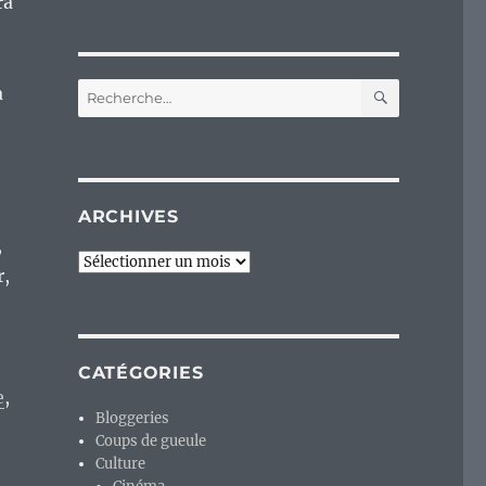
ra
RECHERC
Recherche
à
pour :
ARCHIVES
,
Archives
r,
CATÉGORIES
e
,
Bloggeries
Coups de gueule
Culture