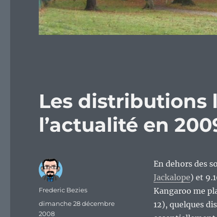
Les distributions 
l’actualité en 2009
En dehors des so
Jackalope
) et 9
Auteur
Frederic Bezies
Kangaroo me pla
Publié
dimanche 28 décembre
12), quelques di
le
2008