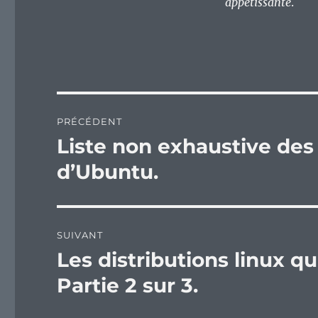
appétissante
.
Navigation
PRÉCÉDENT
de
Liste non exhaustive des 
Publication
précédente :
l’article
d’Ubuntu.
SUIVANT
Les distributions linux qu
Publication
suivante :
Partie 2 sur 3.