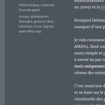
essentiellement
Catégories
Informatique
,
Libreries
,
en 2009) et la
F
Trucs de geek
Étiquettes
conary
,
distribution
,
Pourquoi Debian
foresight
,
gnome
,
libre
,
Libreries
,
linux
,
logiciel
,
marquer d’une p
openoffice.org
Je vais commenc
AMD64. Basé sur
assez simple et 
à savoir ne pas t
mais uniquement
niveau des mises
C’est aussi une d
et se base sur le
continuelle des 