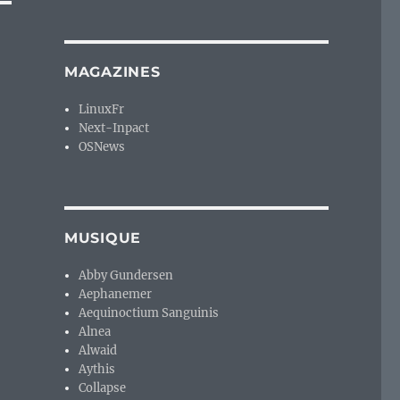
MAGAZINES
LinuxFr
Next-Inpact
OSNews
MUSIQUE
Abby Gundersen
Aephanemer
Aequinoctium Sanguinis
Alnea
Alwaid
Aythis
Collapse