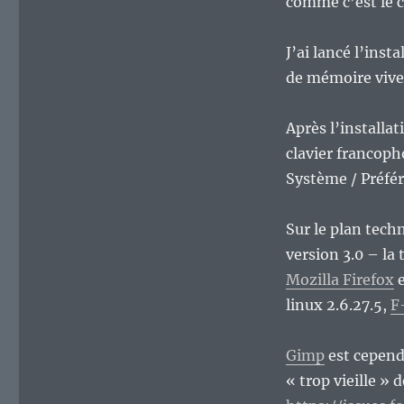
comme c’est le c
J’ai lancé l’ins
de mémoire vive,
Après l’installat
clavier francopho
Système / Préfér
Sur le plan techn
version 3.0 – la 
Mozilla Firefox
e
linux 2.6.27.5,
F
Gimp
est cependa
« trop vieille » 