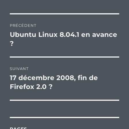
Navigation
PRÉCÉDENT
de
Ubuntu Linux 8.04.1 en avance
Publication
précédente :
?
l’article
SUIVANT
17 décembre 2008, fin de
Publication
suivante :
Firefox 2.0 ?