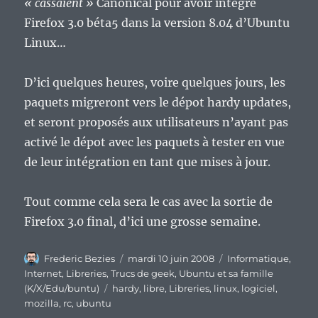
« cassaient »
Canonical pour avoir intégré
Firefox 3.0 béta5 dans la version 8.04 d’Ubuntu
Linux…
D’ici quelques heures, voire quelques jours, les
paquets migreront vers le dépot hardy updates,
et seront proposés aux utilisateurs n’ayant pas
activé le dépot avec les paquets à tester en vue
de leur intégration en tant que mises à jour.
Tout comme cela sera le cas avec la sortie de
Firefox 3.0 final, d’ici une grosse semaine.
Auteur
Publié
Catégories
Frederic Bezies
mardi 10 juin 2008
Informatique
,
le
Internet
,
Libreries
,
Trucs de geek
,
Ubuntu et sa famille
Étiquettes
(K/X/Edu/buntu)
hardy
,
libre
,
Libreries
,
linux
,
logiciel
,
mozilla
,
rc
,
ubuntu