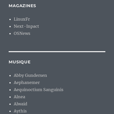
MAGAZINES
LinuxFr
Next-Inpact
OSNews
MUSIQUE
Abby Gundersen
Aephanemer
Aequinoctium Sanguinis
Alnea
Alwaid
Aythis