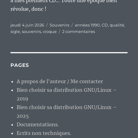
à mes premiers CD… Toute une époque bien
révolue, donc !
Publié
Catégories
Étiquettes
jeudi 4 juin 2026
Souvenirs
années 1990
,
CD
,
qualité
,
le
sur
sigle
,
souvenirs
,
vioque
2 commentaires
Souvenir
d’un
vioque,
épisode
5
PAGES
:
AAD,
A propos de l’auteur / Me contacter
ADD
Bien choisir sa distribution GNU/Linux –
et
DDD,
2019
les
Bien choisir sa distribution GNU/Linux –
sigles
2025
du
début
Documentations.
de
Ecrits non techniques.
la