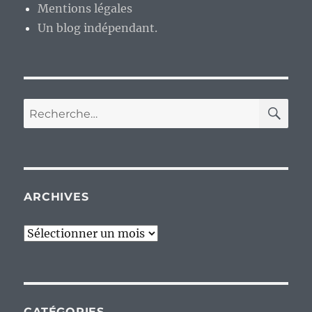
Mentions légales
popularisation
des
Un blog indépendant.
CD
audio.
RE
Recherche
pour :
ARCHIVES
Archives
CATÉGORIES