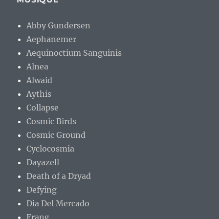
Abby Gundersen
Aephanemer
Aequinoctium Sanguinis
Alnea
Alwaid
Aythis
Collapse
Cosmic Birds
Cosmic Ground
Cyclocosmia
Dayazell
Death of a Dryad
Defying
Dia Del Mercado
Erang