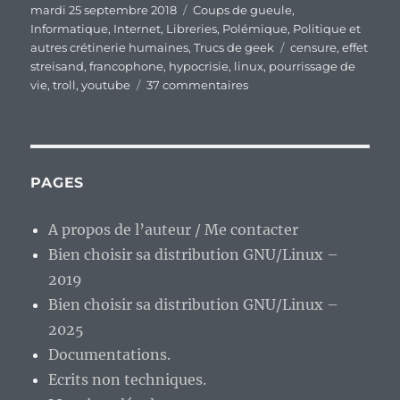
Publié
Catégories
mardi 25 septembre 2018
Coups de gueule
,
le
Informatique
,
Internet
,
Libreries
,
Polémique
,
Politique et
Étiquettes
autres crétinerie humaines
,
Trucs de geek
censure
,
effet
streisand
,
francophone
,
hypocrisie
,
linux
,
pourrissage de
sur
vie
,
troll
,
youtube
37 commentaires
Entre
la
censure
sur
Youtube
PAGES
et
5€
A propos de l’auteur / Me contacter
dépensés,
Bien choisir sa distribution GNU/Linux –
bonne
journée,
2019
non
Bien choisir sa distribution GNU/Linux –
?
2025
Documentations.
Ecrits non techniques.