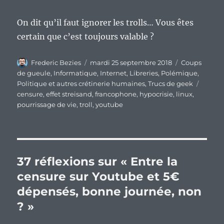
On dit qu’il faut ignorer les trolls… Vous êtes
certain que c’est toujours valable ?
Auteur
Publié
Catégories
Frederic Bezies
mardi 25 septembre 2018
Coups
le
de gueule
,
Informatique
,
Internet
,
Libreries
,
Polémique
,
Étique
Politique et autres crétinerie humaines
,
Trucs de geek
censure
,
effet streisand
,
francophone
,
hypocrisie
,
linux
,
pourrissage de vie
,
troll
,
youtube
37 réflexions sur « Entre la
censure sur Youtube et 5€
dépensés, bonne journée, non
? »