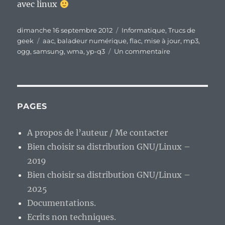
avec linux
Publié
Catégories
dimanche 16 septembre 2012
Informatique
,
Trucs de
le
Étiquettes
geek
aac
,
baladeur numérique
,
flac
,
mise à jour
,
mp3
,
sur
ogg
,
samsung
,
wma
,
yp-q3
Un commentaire
De
la
mise
à
jour
PAGES
de
son
A propos de l’auteur / Me contacter
baladeur
Bien choisir sa distribution GNU/Linux –
numérique…
2019
Bien choisir sa distribution GNU/Linux –
2025
Documentations.
Ecrits non techniques.