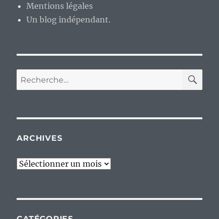
Mentions légales
Un blog indépendant.
RE
Recherche
pour :
ARCHIVES
Archives
CATÉGORIES