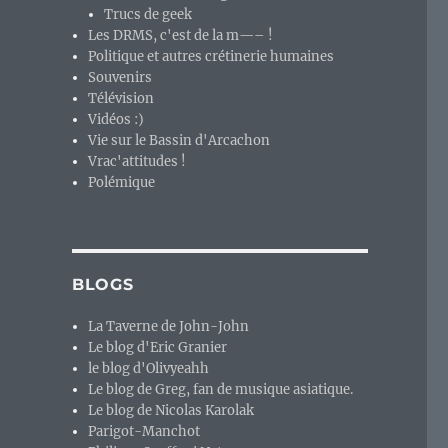
Trucs de geek
Les DRMS, c'est de la m—– !
Politique et autres crétinerie humaines
Souvenirs
Télévision
Vidéos :)
Vie sur le Bassin d'Arcachon
Vrac'attitudes !
Polémique
BLOGS
La Taverne de John-John
Le blog d'Eric Granier
le blog d'Olivyeahh
Le blog de Greg, fan de musique asiatique.
Le blog de Nicolas Karolak
Parigot-Manchot