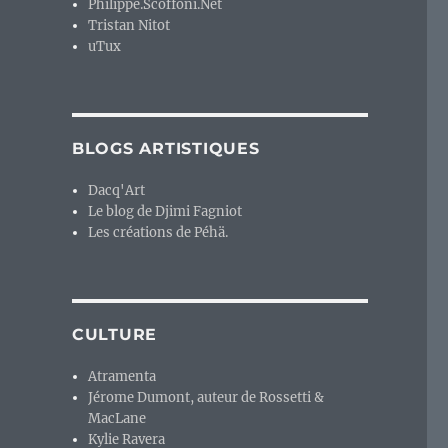
Philippe.Scoffoni.Net
Tristan Nitot
uTux
BLOGS ARTISTIQUES
Dacq'Art
Le blog de Djimi Fagniot
Les créations de Péhä.
CULTURE
Atramenta
Jérome Dumont, auteur de Rossetti &
MacLane
Kylie Ravera