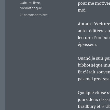
Étiquettes
Culture
,
livre
,
pour me motiver 
médiathèque
moi.
sur
22 commentaires
Vive
Autant l’écriture
les
médiathèques.
auto-éditées, au
lecture d’un bouq
épaisseur.
Quand je suis pa
bibliothèque mun
Et c’était souven
pas mal procrast
Quelque chose s’
jours deux class
Bradbury et « Ubi