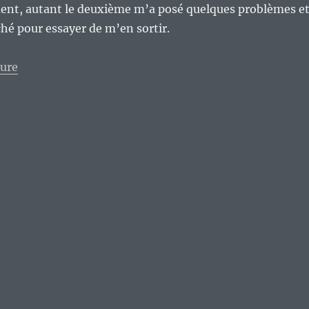
ent, autant le deuxième m’a posé quelques problèmes e
ché pour essayer de m’en sortir.
de « Vive les médiathèques. »
ture