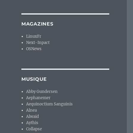
MAGAZINES
LinuxFr
Next-Inpact
OSNews
MUSIQUE
Abby Gundersen
Aephanemer
Aequinoctium Sanguinis
Alnea
Alwaid
Aythis
Collapse