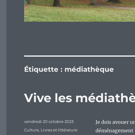
Étiquette :
médiathèque
Vive les médiath
Publié
vendredi 20 octobre 2023
Je dois avouer u
le
Catégories
Culture
,
Livres et littérature
déménagement qui