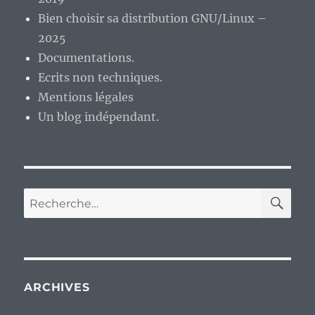
shuffle
Bien choisir sa distribution GNU/Linux –
premiè
2025
générat
Documentations.
Ecrits non techniques.
Mentions légales
Un blog indépendant.
RE
Recherche
pour :
ARCHIVES