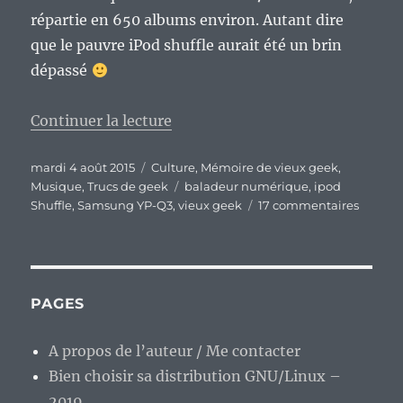
répartie en 650 albums environ. Autant dire
que le pauvre iPod shuffle aurait été un brin
dépassé
de « Vieux geek, épisode 35 : m
Continuer la lecture
Publié
Catégories
mardi 4 août 2015
Culture
,
Mémoire de vieux geek
,
le
Étiquettes
Musique
,
Trucs de geek
baladeur numérique
,
ipod
sur
Shuffle
,
Samsung YP-Q3
,
vieux geek
17 commentaires
Vieux
geek,
épisod
35
:
PAGES
mon
premie
A propos de l’auteur / Me contacter
balade
Bien choisir sa distribution GNU/Linux –
numéri
l’iPod
2019