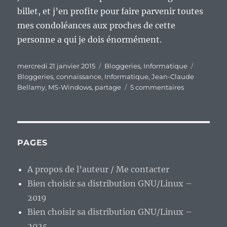
billet, et j’en profite pour faire parvenir toutes
mes condoléances aux proches de cette
personne a qui je dois énormément.
Publié
Catégories
Étiquett
mercredi 21 janvier 2015
Bloggeries
,
Informatique
le
Bloggeries
,
connaissance
,
Informatique
,
Jean-Claude
sur
Bellamy
,
MS-Windows
,
partage
5 commentaires
Une
partie
de
mon
épopée
PAGES
windowsien
vient
A propos de l’auteur / Me contacter
de
Bien choisir sa distribution GNU/Linux –
prendre
un
2019
coup…
Bien choisir sa distribution GNU/Linux –
2025