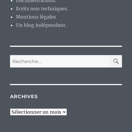
Documentations.
Ecrits non techniques.
Mentions légales
Un blog indépendant.
RE
Recherche
pour :
ARCHIVES
Archives