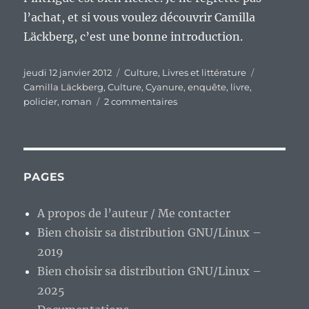
l’achat, et si vous voulez découvrir Camilla
Läckberg, c’est une bonne introduction.
Publié
Catégories
Étiquettes
jeudi 12 janvier 2012
Culture
,
Livres et littérature
le
Camilla Läckberg
,
Culture
,
Cyanure
,
enquête
,
livre
,
sur
policier
,
roman
2 commentaires
Vous
reprendrez
bien
une
petite
PAGES
dose
de
A propos de l’auteur / Me contacter
« Cyanure »
Bien choisir sa distribution GNU/Linux –
?
2019
Bien choisir sa distribution GNU/Linux –
2025