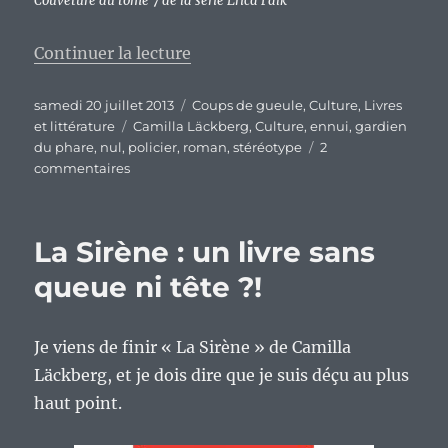
Couveture du tome 7 de la série Erica Falk
de « Camilla Läckberg : où co
Continuer la lecture
Publié
Catégories
samedi 20 juillet 2013
Coups de gueule
,
Culture
,
Livres
le
Étiquettes
et littérature
Camilla Läckberg
,
Culture
,
ennui
,
gardien
du phare
,
nul
,
policier
,
roman
,
stéréotype
2
sur
commentaires
Camilla
Läckberg
:
La Sirène : un livre sans
où
comment
queue ni tête ?!
tomber
de
Charybde
Je viens de finir « La Sirène » de Camilla
en
Läckberg, et je dois dire que je suis déçu au plus
Scylla
et
haut point.
comment
économiser