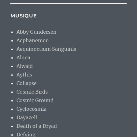
MUSIQUE
Abby Gundersen
Aephanemer
Aequinoctium Sanguinis
Alnea
Alwaid
Aythis
Collapse
Cosmic Birds
Cosmic Ground
Cyclocosmia
Dayazell
Death of a Dryad
Defying