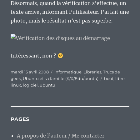
Désormais, quand la vérification s’effectue, un
texte arrive, informant l’utilisateur. J’ai fait une
photo, mais le résultat n’est pas superbe.
Intéressant, non ?
Publié
Catégories
mardi 15 avril 2008
Informatique
,
Libreries
,
Trucs de
le
Étiquettes
geek
,
Ubuntu et sa famille (K/X/Edu/buntu)
boot
,
libre
,
linux
,
logiciel
,
ubuntu
PAGES
A propos de l’auteur / Me contacter