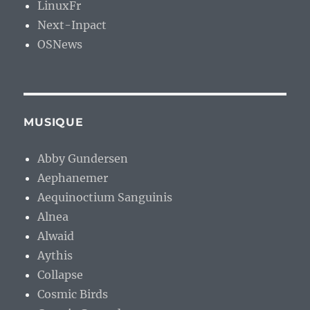
LinuxFr
Next-Inpact
OSNews
MUSIQUE
Abby Gundersen
Aephanemer
Aequinoctium Sanguinis
Alnea
Alwaid
Aythis
Collapse
Cosmic Birds