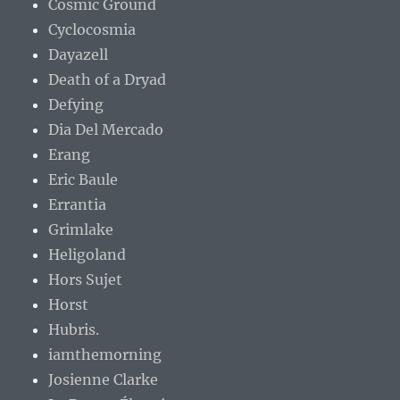
Cosmic Ground
Cyclocosmia
Dayazell
Death of a Dryad
Defying
Dia Del Mercado
Erang
Eric Baule
Errantia
Grimlake
Heligoland
Hors Sujet
Horst
Hubris.
iamthemorning
Josienne Clarke