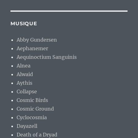
MUSIQUE
Abby Gundersen
Aephanemer
Aequinoctium Sanguinis
Alnea
Alwaid
Aythis
Collapse
Cosmic Birds
Cosmic Ground
Cyclocosmia
Dayazell
Death of a Dryad