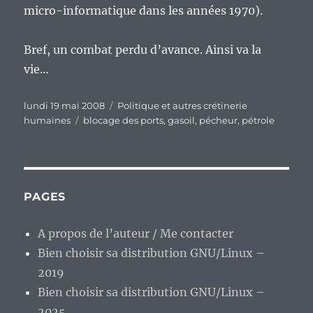
micro-informatique dans les années 1970).
Bref, un combat perdu d’avance. Ainsi va la
vie…
Publié
Catégories
lundi 19 mai 2008
Politique et autres crétinerie
le
Étiquettes
humaines
blocage des ports
,
gasoil
,
pécheur
,
pétrole
PAGES
A propos de l’auteur / Me contacter
Bien choisir sa distribution GNU/Linux –
2019
Bien choisir sa distribution GNU/Linux –
2025