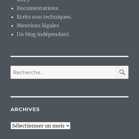
Documentations.
Ecrits non techniques.
Mentions légales
Un blog indépendant.
RE
Recherche
pour :
ARCHIVES
Archives