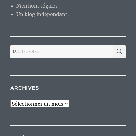
Mentions légales
Un blog indépendant.
RE
Recherche
pour :
ARCHIVES
Archives