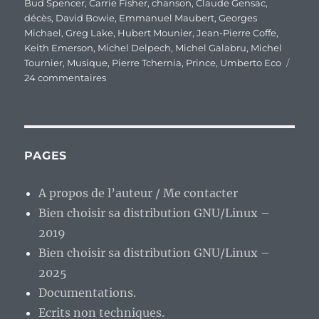
Bud Spencer
,
Carrie Fisher
,
chanson
,
Claude Gensac
,
décès
,
David Bowie
,
Emmanuel Maubert
,
Georges
Michael
,
Greg Lake
,
Hubert Mounier
,
Jean-Pierre Coffe
,
Keith Emerson
,
Michel Delpech
,
Michel Galabru
,
Michel
Tournier
,
Musique
,
Pierre Tchernia
,
Prince
,
Umberto Eco
sur
24 commentaires
2016,
l’année
où
une
partie
PAGES
de
mon
A propos de l’auteur / Me contacter
enfance
Bien choisir sa distribution GNU/Linux –
et
de
2019
mon
Bien choisir sa distribution GNU/Linux –
adolescence
2025
est
morte.
Documentations.
Ecrits non techniques.