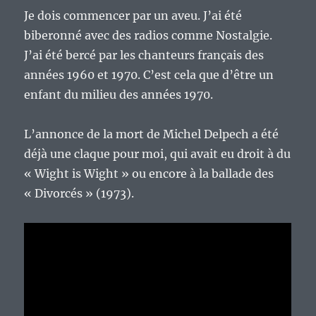
Je dois commencer par un aveu. J’ai été
biberonné avec des radios comme Nostalgie.
J’ai été bercé par les chanteurs français des
années 1960 et 1970. C’est cela que d’être un
enfant du milieu des années 1970.
L’annonce de la mort de Michel Delpech a été
déjà une claque pour moi, qui avait eu droit à du
« Wight is Wight » ou encore à la ballade des
« Divorcés » (1973).