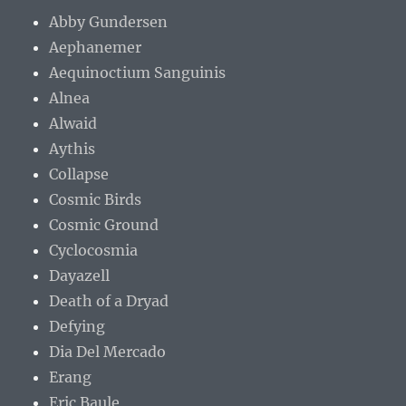
Abby Gundersen
Aephanemer
Aequinoctium Sanguinis
Alnea
Alwaid
Aythis
Collapse
Cosmic Birds
Cosmic Ground
Cyclocosmia
Dayazell
Death of a Dryad
Defying
Dia Del Mercado
Erang
Eric Baule