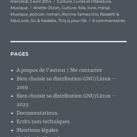
Publié
Catégories
mercredi 2 avril 2014
Culture
,
Livres et littérature
,
le
Étiquettes
Musique
Anette Olzon
,
Culture
,
folk
,
livre
,
métal
,
Musique
,
policier
,
roman
,
Ronnie James Dio
,
Rossetti &
sur
MacLane
,
Siv & Maddie
,
This is your life
6 commentaires
En
vrac’
rapid
et
cultur
PAGES
A propos de l’auteur / Me contacter
Bien choisir sa distribution GNU/Linux –
2019
Bien choisir sa distribution GNU/Linux –
2025
Documentations.
Ecrits non techniques.
Mentions légales