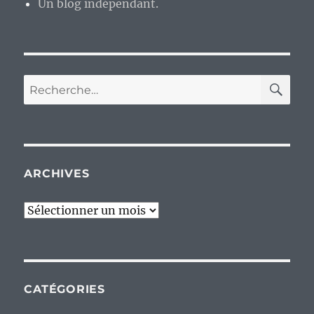
Un blog indépendant.
RE
Recherche
pour :
ARCHIVES
Archives
CATÉGORIES