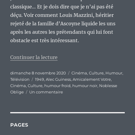
classique… Et je dois dire que je n’ai pas été
déçu. Voir comment Louis Mazzini, héritier
rejeté de la famille d’Ascoyne liquide les uns
après les autres les prétendants qui lui font
obstacle est très intéressant.
de « Culture et confinement, épi
Continuer la lecture
Publié
Catégories
dimanche 8 novembre 2020
Cinéma
,
Culture
,
Humour
,
le
Étiquettes
Télévision
1949
,
Alec Guiness
,
Amicalement Votre
,
Cinéma
,
Culture
,
humour froid
,
humour noir
,
Noblesse
sur
Oblige
Un commentaire
Culture
et
confinement,
épisode
2.
PAGES