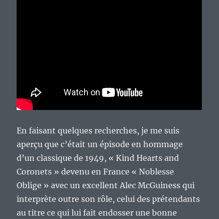
En faisant quelques recherches, je me suis
aperçu que c’était un épisode en hommage
d’un classique de 1949, « Kind Hearts and
Coronets » devenu en France « Noblesse
Oblige » avec un excellent Alec McGuiness qui
interprète outre son rôle, celui des prétendants
au titre ce qui lui fait endosser une bonne