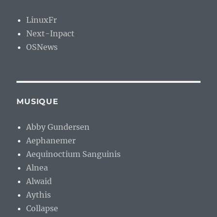
LinuxFr
Next-Inpact
OSNews
MUSIQUE
Abby Gundersen
Aephanemer
Aequinoctium Sanguinis
Alnea
Alwaid
Aythis
Collapse