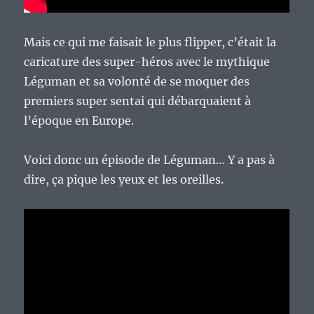
Mais ce qui me faisait le plus flipper, c’était la
caricature des super-héros avec le mythique
Léguman et sa volonté de se moquer des
premiers super sentai qui débarquaient à
l’époque en Europe.
Voici donc un épisode de Léguman… Y a pas à
dire, ça pique les yeux et les oreilles.