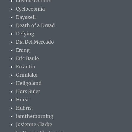
Cosmic Ground
Cyclocosmia
Dayazell
Death of a Dryad
Defying
Dia Del Mercado
Erang
Eric Baule
Errantia
Grimlake
Heligoland
Hors Sujet
Horst
Hubris.
iamthemorning
Josienne Clarke