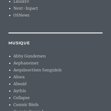
LinuxFr
Next-Inpact
OSNews
MUSIQUE
Abby Gundersen
Aephanemer
Aequinoctium Sanguinis
Alnea
Alwaid
Aythis
Collapse
Cosmic Birds