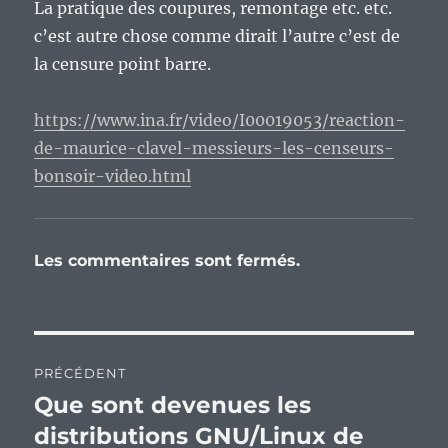
La pratique des coupures, remontage etc. etc.
c’est autre chose comme dirait l’autre c’est de
la censure point barre.
https://www.ina.fr/video/I00019053/reaction-
de-maurice-clavel-messieurs-les-censeurs-
bonsoir-video.html
Les commentaires sont fermés.
Navigation
PRÉCÉDENT
de
Que sont devenues les
Publication
précédente :
distributions GNU/Linux de
l’article