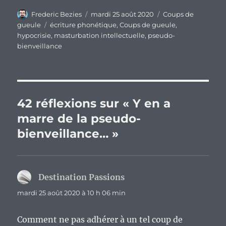
Auteur
Publié
Catégories
Frederic Bezies
mardi 25 août 2020
Coups de
le
Étiquettes
gueule
écriture phonétique
,
Coups de gueule
,
hypocrisie
,
masturbation intellectuelle
,
pseudo-
bienveillance
42 réflexions sur « Y en a
marre de la pseudo-
bienveillance… »
Destination Passions
dit :
mardi 25 août 2020 à 10 h 06 min
Comment ne pas adhérer à un tel coup de