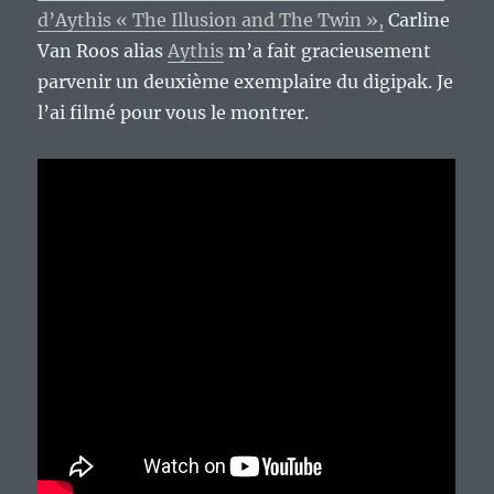
d’Aythis « The Illusion and The Twin »,
Carline
Van Roos alias
Aythis
m’a fait gracieusement
parvenir un deuxième exemplaire du digipak. Je
l’ai filmé pour vous le montrer.