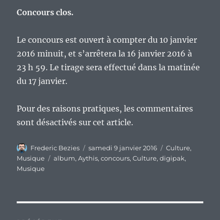
Concours clos.
Le concours est ouvert à compter du 10 janvier
2016 minuit, et s’arrêtera la 16 janvier 2016 à
23 h 59. Le tirage sera effectué dans la matinée
du 17 janvier.
Pour des raisons pratiques, les commentaires
sont désactivés sur cet article.
Auteur
Publié
Catégories
Frederic Bezies
samedi 9 janvier 2016
Culture
,
le
Étiquettes
Musique
album
,
Aythis
,
concours
,
Culture
,
digipak
,
Musique
Navigation