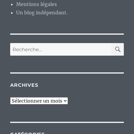
Mentions légales
Un blog indépendant.
RE
Recherche
pour :
ARCHIVES
Archives