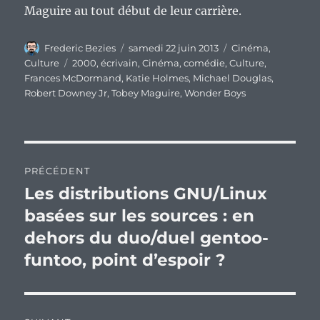
Maguire au tout début de leur carrière.
Auteur
Publié
Catégories
Frederic Bezies
samedi 22 juin 2013
Cinéma
,
le
Étiquettes
Culture
2000
,
écrivain
,
Cinéma
,
comédie
,
Culture
,
Frances McDormand
,
Katie Holmes
,
Michael Douglas
,
Robert Downey Jr
,
Tobey Maguire
,
Wonder Boys
Navigation
PRÉCÉDENT
de
Les distributions GNU/Linux
Publication
précédente :
basées sur les sources : en
l’article
dehors du duo/duel gentoo-
funtoo, point d’espoir ?