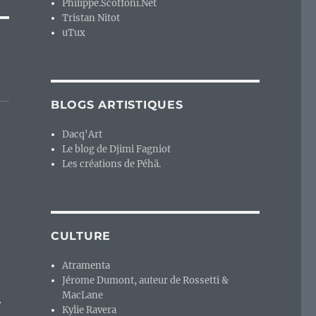
Philippe.Scoffoni.Net
Tristan Nitot
uTux
BLOGS ARTISTIQUES
Dacq'Art
Le blog de Djimi Fagniot
Les créations de Péhä.
CULTURE
Atramenta
Jérome Dumont, auteur de Rossetti &
MacLane
r
Kylie Ravera