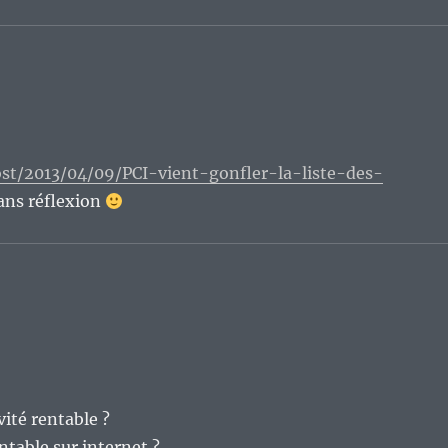
ost/2013/04/09/PCI-vient-gonfler-la-liste-des-
sans réflexion
vité rentable ?
ntable sur internet ?