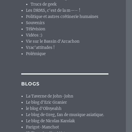
Trucs de geek
Les DRMS, c'est de la m—– !
Politique et autres crétinerie humaines
Souvenirs
Télévision
Vidéos :)
Vie sur le Bassin d'Arcachon
Vrac'attitudes !
Polémique
BLOGS
La Taverne de John-John
Le blog d'Eric Granier
le blog d'Olivyeahh
Le blog de Greg, fan de musique asiatique.
Le blog de Nicolas Karolak
Parigot-Manchot