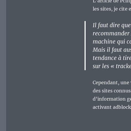
L’article de PcI
les sites, je cite
Il faut dire qu
recommander AB
machine qui co
Mais il faut au
tendance à tire
sur les « track
Cependant, une v
des sites connus
d’information gé
activant adblock