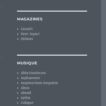
MAGAZINES
LinuxFr
Next-Inpact
OSNews
MUSIQUE
Abby Gundersen
Aephanemer
Aequinoctium Sanguinis
Alnea
Alwaid
Aythis
Collapse