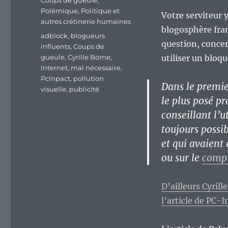
Coups de gueule
,
Polémique
,
Politique et
Votre serviteur y
autres crétinerie humaines
blogosphère franc
Étiquettes
adblock
,
blogueurs
question, conce
influents
,
Coups de
gueule
,
Cyrille Borne
,
utiliser un bloq
Internet
,
mal nécessaire
,
PcInpact
,
pollution
Dans le premier
visuelle
,
publicité
le plus posé p
conseillant l’u
toujours possib
et qui avaient 
ou sur le
compt
D’ailleurs Cyrill
l’article de PC-I