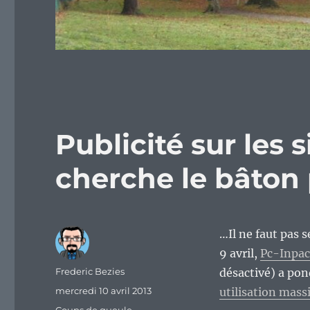
Publicité sur les 
cherche le bâton 
…Il ne faut pas 
9 avril,
Pc-Inpac
Auteur
Frederic Bezies
désactivé) a pon
Publié
mercredi 10 avril 2013
utilisation mass
le
Catégories