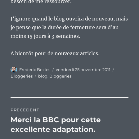
besoin de me ressourcer.
J’ignore quand le blog ouvrira de nouveau, mais
je pense que la durée de fermeture sera d’au
moins 15 jours à 3 semaines.
A bientôt pour de nouveaux articles.
Auteur
Publié
Catégories
Frederic Bezies
vendredi 25 novembre 2011
le
Étiquettes
Bloggeries
blog
,
Bloggeries
Navigation
PRÉCÉDENT
de
Merci la BBC pour cette
Publication
précédente :
excellente adaptation.
l’article