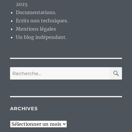
2025
Documentations.
Ecrits non techniques.
Mentions légales
Un blog indépendant.
RE
Recherche
pour :
ARCHIVES
Archives