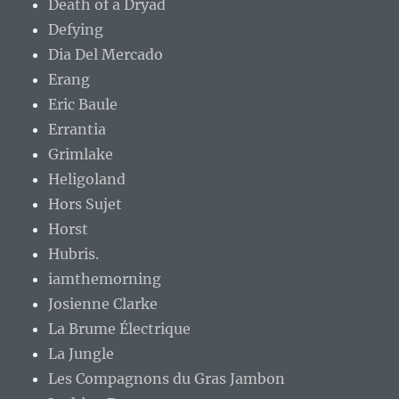
Death of a Dryad
Defying
Dia Del Mercado
Erang
Eric Baule
Errantia
Grimlake
Heligoland
Hors Sujet
Horst
Hubris.
iamthemorning
Josienne Clarke
La Brume Électrique
La Jungle
Les Compagnons du Gras Jambon