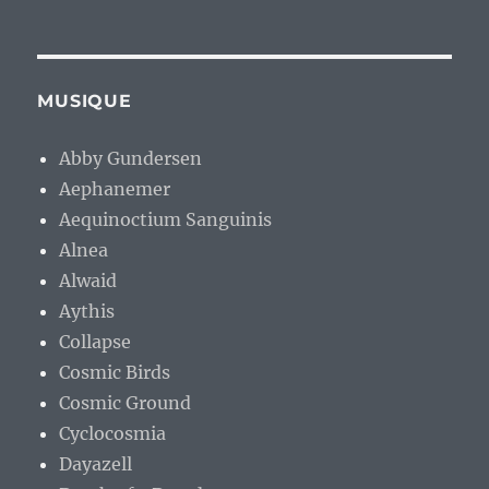
MUSIQUE
Abby Gundersen
Aephanemer
Aequinoctium Sanguinis
Alnea
Alwaid
Aythis
Collapse
Cosmic Birds
Cosmic Ground
Cyclocosmia
Dayazell