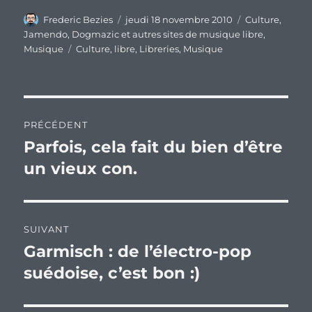
Auteur
Publié
Catégories
Frederic Bezies
jeudi 18 novembre 2010
Culture
,
le
Jamendo, Dogmazic et autres sites de musique libre
,
Étiquettes
Musique
Culture
,
libre
,
Libreries
,
Musique
Navigation
PRÉCÉDENT
de
Parfois, cela fait du bien d’être
Publication
précédente :
un vieux con.
l’article
SUIVANT
Garmisch : de l’électro-pop
Publication
suivante :
suédoise, c’est bon :)