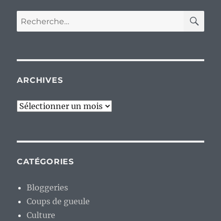
RE
Recherche
pour :
ARCHIVES
Archives
CATÉGORIES
Bloggeries
Coups de gueule
Culture