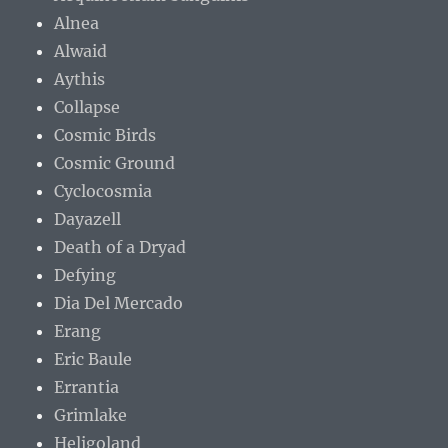
Alnea
Alwaid
Aythis
Collapse
Cosmic Birds
Cosmic Ground
Cyclocosmia
Dayazell
Death of a Dryad
Defying
Dia Del Mercado
Erang
Eric Baule
Errantia
Grimlake
Heligoland