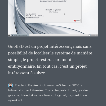
GnoBSD
est un projet intéressant, mais sans
possibilité de localiser le système de manière
simple, le projet restera surement
embryonnaire. En tout cas, c’est un projet
intéressant à suivre.
Auteur
Publié
Catégories
Frederic Bezies
dimanche 7 février 2010
le
Étiquettes
Informatique
,
Libreries
,
Trucs de geek
bsd
,
gnobsd
,
gnome
,
libre
,
Libreries
,
livecd
,
logiciel
,
logiciel libre
,
openbsd