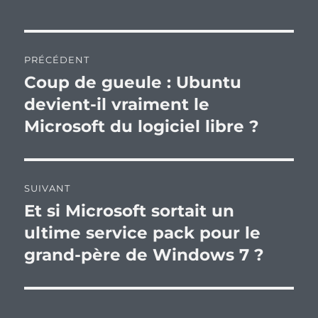
Navigation
PRÉCÉDENT
de
Coup de gueule : Ubuntu
Publication
précédente :
devient-il vraiment le
l’article
Microsoft du logiciel libre ?
SUIVANT
Et si Microsoft sortait un
Publication
suivante :
ultime service pack pour le
grand-père de Windows 7 ?