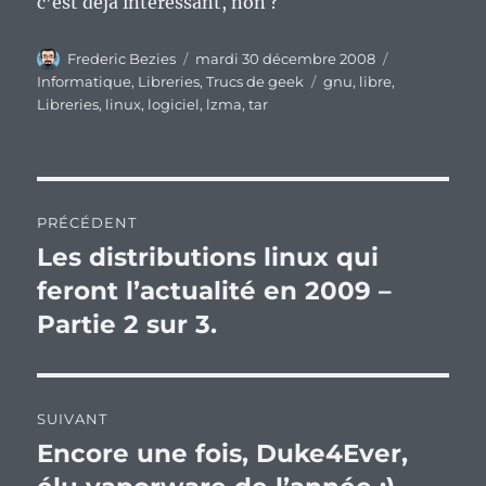
c’est déjà intéressant, non ?
Auteur
Publié
Catégories
Frederic Bezies
mardi 30 décembre 2008
le
Étiquettes
Informatique
,
Libreries
,
Trucs de geek
gnu
,
libre
,
Libreries
,
linux
,
logiciel
,
lzma
,
tar
Navigation
PRÉCÉDENT
de
Les distributions linux qui
Publication
précédente :
feront l’actualité en 2009 –
l’article
Partie 2 sur 3.
SUIVANT
Encore une fois, Duke4Ever,
Publication
suivante :