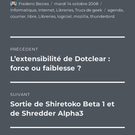
Auteur
Publié
Catégories
Frederic Bezies
mardi 14 octobre 2008
le
Étiquettes
Informatique
,
Internet
,
Libreries
,
Trucs de geek
agenda
,
courrier
,
libre
,
Libreries
,
logiciel
,
mozilla
,
thunderbird
Navigation
PRÉCÉDENT
de
L’extensibilité de Dotclear :
Publication
précédente :
force ou faiblesse ?
l’article
SUIVANT
Sortie de Shiretoko Beta 1 et
Publication
suivante :
de Shredder Alpha3