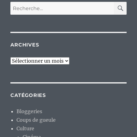
RE
Recherche
pour :
ARCHIVES
Archives
CATÉGORIES
Bloggeries
Coups de gueule
Culture