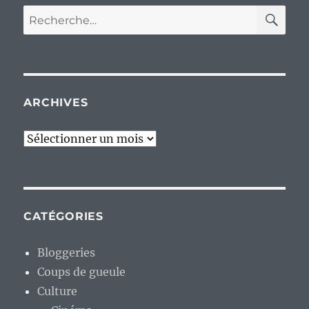
RE
Recherche
pour :
ARCHIVES
Archives
CATÉGORIES
Bloggeries
Coups de gueule
Culture