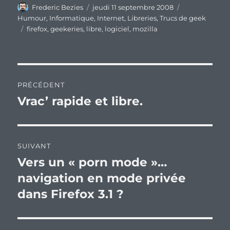
Auteur
Publié
Catégories
Frederic Bezies
jeudi 11 septembre 2008
le
Humour
,
Informatique
,
Internet
,
Libreries
,
Trucs de geek
Étiquettes
firefox
,
geekeries
,
libre
,
logiciel
,
mozilla
Navigation
PRÉCÉDENT
de
Vrac’ rapide et libre.
Publication
précédente :
l’article
SUIVANT
Vers un « porn mode »…
Publication
suivante :
navigation en mode privée
dans Firefox 3.1 ?