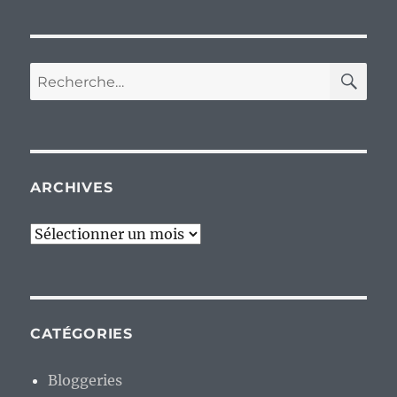
RE
Recherche
pour :
ARCHIVES
Archives
CATÉGORIES
Bloggeries