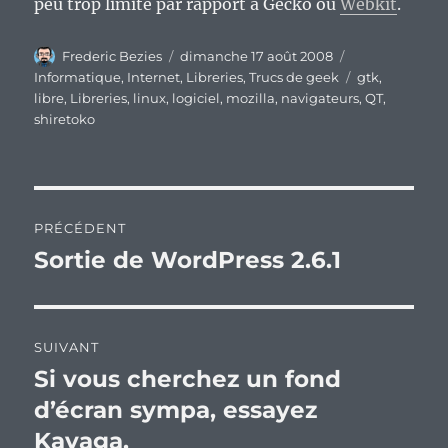
peu trop limité par rapport à Gecko ou
Webkit
.
Auteur
Publié
Catégories
Frederic Bezies
dimanche 17 août 2008
le
Étiquettes
Informatique
,
Internet
,
Libreries
,
Trucs de geek
gtk
,
libre
,
Libreries
,
linux
,
logiciel
,
mozilla
,
navigateurs
,
QT
,
shiretoko
Navigation
PRÉCÉDENT
de
Sortie de WordPress 2.6.1
Publication
précédente :
l’article
SUIVANT
Si vous cherchez un fond
Publication
suivante :
d’écran sympa, essayez
Kayaga.