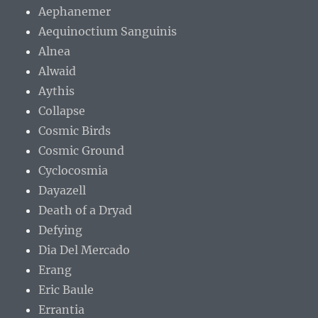
Aephanemer
Aequinoctium Sanguinis
Alnea
Alwaid
Aythis
Collapse
Cosmic Birds
Cosmic Ground
Cyclocosmia
Dayazell
Death of a Dryad
Defying
Dia Del Mercado
Erang
Eric Baule
Errantia