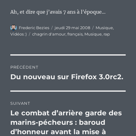
Ah, et dire que j’avais 7 ans à l’époque…
Auteur
Publié
Catégories
Frederic Bezies
jeudi 29 mai 2008
Musique
,
le
Étiquettes
Vidéos :)
chagrin d'amour
,
français
,
Musique
,
rap
Navigation
PRÉCÉDENT
de
Du nouveau sur Firefox 3.0rc2.
Publication
précédente :
l’article
SUIVANT
Le combat d’arrière garde des
Publication
suivante :
marins-pécheurs : baroud
d’honneur avant la mise à