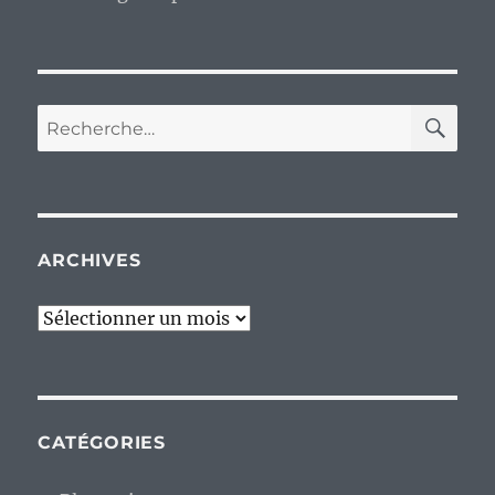
RE
Recherche
pour :
ARCHIVES
Archives
CATÉGORIES