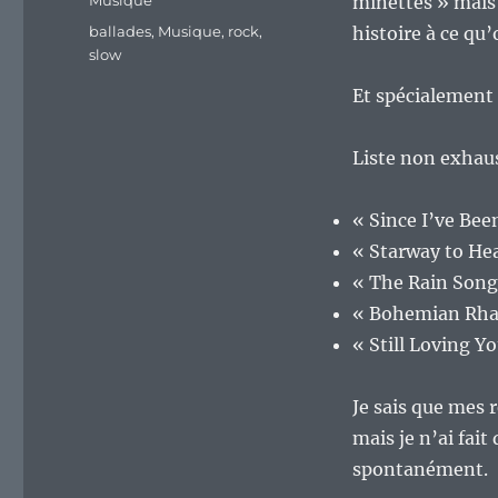
Musique
minettes » mais
Étiquettes
ballades
,
Musique
,
rock
,
histoire à ce qu
slow
Et spécialement 
Liste non exhaust
« Since I’ve Bee
« Starway to He
« The Rain Song
« Bohemian Rha
« Still Loving Y
Je sais que mes 
mais je n’ai fait
spontanément.