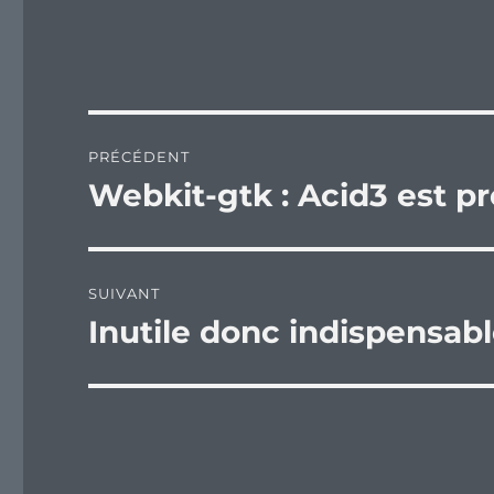
Navigation
PRÉCÉDENT
de
Webkit-gtk : Acid3 est pr
Publication
précédente :
l’article
SUIVANT
Inutile donc indispensable
Publication
suivante :