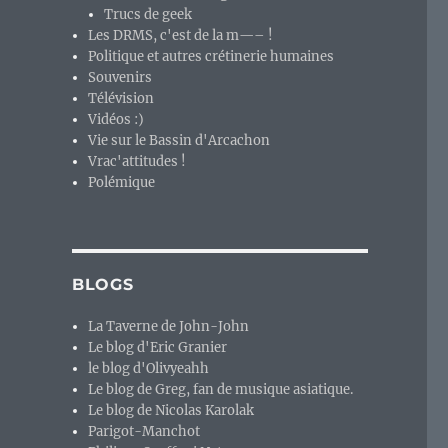
Trucs de geek
Les DRMS, c'est de la m—– !
Politique et autres crétinerie humaines
Souvenirs
Télévision
Vidéos :)
Vie sur le Bassin d'Arcachon
Vrac'attitudes !
Polémique
BLOGS
La Taverne de John-John
Le blog d'Eric Granier
le blog d'Olivyeahh
Le blog de Greg, fan de musique asiatique.
Le blog de Nicolas Karolak
Parigot-Manchot