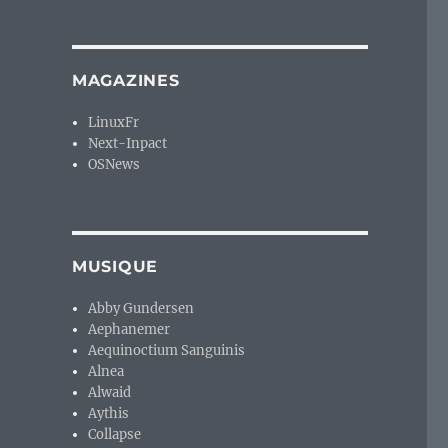
MAGAZINES
LinuxFr
Next-Inpact
OSNews
MUSIQUE
Abby Gundersen
Aephanemer
Aequinoctium Sanguinis
Alnea
Alwaid
Aythis
Collapse