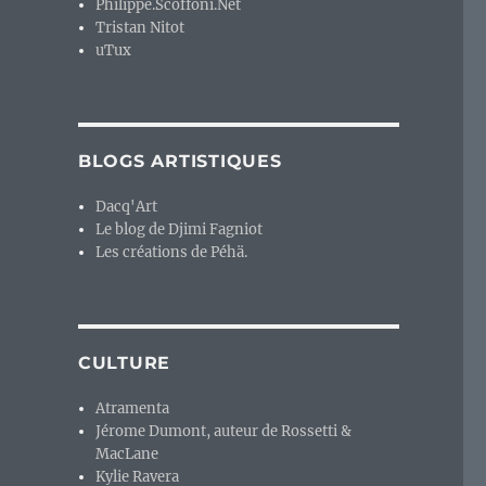
Philippe.Scoffoni.Net
Tristan Nitot
uTux
BLOGS ARTISTIQUES
Dacq'Art
Le blog de Djimi Fagniot
Les créations de Péhä.
CULTURE
Atramenta
Jérome Dumont, auteur de Rossetti &
MacLane
Kylie Ravera