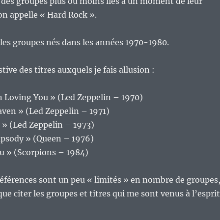
 des groupes plus ou moins liés à un moment de leur
’on appelle « Hard Rock ».
les groupes nés dans les années 1970-1980.
ive des titres auxquels je fais allusion :
n Loving You » (Led Zeppelin – 1970)
aven » (Led Zeppelin – 1971)
 » (Led Zeppelin – 1973)
psody » (Queen – 1976)
ou » (Scorpions – 1984)
références sont un peu « limités » en nombre de groupes
 que citer les groupes et titres qui me sont venus à l’esprit