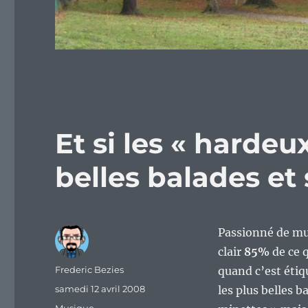
Et si les « hardeux
belles balades et
Passionné de mu
clair
85%
de ce 
Auteur
Frederic Bezies
quand c’est étiqu
Publié
samedi 12 avril 2008
les plus belles b
le
Catégories