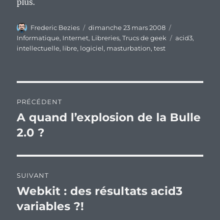
plus.
Auteur
Publié
Catégories
Frederic Bezies
dimanche 23 mars 2008
le
Étiquettes
Informatique
,
Internet
,
Libreries
,
Trucs de geek
acid3
,
intellectuelle
,
libre
,
logiciel
,
masturbation
,
test
Navigation
PRÉCÉDENT
de
A quand l’explosion de la Bulle
Publication
précédente :
2.0 ?
l’article
SUIVANT
Webkit : des résultats acid3
Publication
suivante :
variables ?!