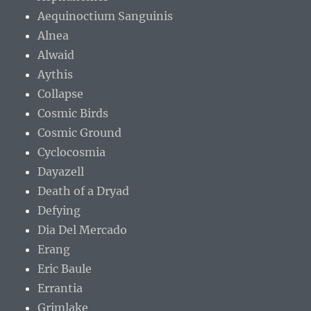
Aequinoctium Sanguinis
Alnea
Alwaid
Aythis
Collapse
Cosmic Birds
Cosmic Ground
Cyclocosmia
Dayazell
Death of a Dryad
Defying
Dia Del Mercado
Erang
Eric Baule
Errantia
Grimlake