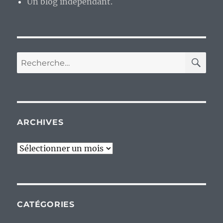
Un blog indépendant.
RE
Recherche
pour :
ARCHIVES
Archives
CATÉGORIES