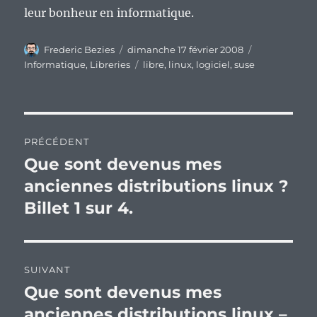
leur bonheur en informatique.
Auteur
Publié
Catégories
Frederic Bezies
dimanche 17 février 2008
le
Étiquettes
Informatique
,
Libreries
libre
,
linux
,
logiciel
,
suse
Navigation
PRÉCÉDENT
de
Que sont devenus mes
Publication
précédente :
anciennes distributions linux ?
l’article
Billet 1 sur 4.
SUIVANT
Que sont devenus mes
Publication
suivante :
anciennes distributions linux –