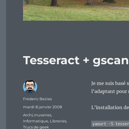
Tesseract + gscan2
Je me suis basé s
l’adaptant pou
Auteur
Frederic Bezies
Publié
mardi 8 janvier 2008
L’installation de
le
Catégories
ArchLinuxeries
,
Informatique
,
Libreries
,
yaourt -S tesse
Trucs de geek