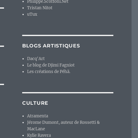
Philippe.Scoffoni.Net
Tristan Nitot
uTux
BLOGS ARTISTIQUES
Dacq'Art
Le blog de Djimi Fagniot
Les créations de Péhä.
CULTURE
Atramenta
Jérome Dumont, auteur de Rossetti &
MacLane
Kylie Ravera