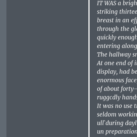
IT WAS a brigh
striking thirte
breast in an ef
through the gl
quickly enough 
entering along
The hallway sm
At one end of i
display, had be
enormous face,
of about forty
ruggcdly hands
It was no use t
seldom working
ull`during day
un preparation