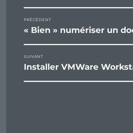
Navigation
PRÉCÉDENT
de
« Bien » numériser un d
Publication
précédente :
l’article
SUIVANT
Installer VMWare Worksta
Publication
suivante :