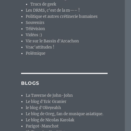
Trucs de geek
Les DRMS, c'est de la m—– !
Politique et autres crétinerie humaines
Souvenirs
Télévision
Vidéos :)
Vie sur le Bassin d'Arcachon
Vrac'attitudes !
Polémique
BLOGS
La Taverne de John-John
Le blog d'Eric Granier
le blog d'Olivyeahh
Le blog de Greg, fan de musique asiatique.
Le blog de Nicolas Karolak
Parigot-Manchot