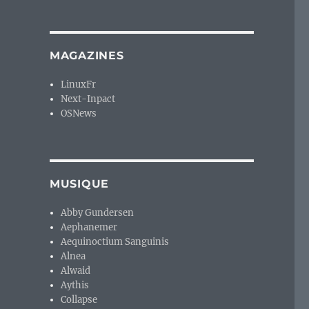
MAGAZINES
LinuxFr
Next-Inpact
OSNews
MUSIQUE
Abby Gundersen
Aephanemer
Aequinoctium Sanguinis
Alnea
Alwaid
Aythis
Collapse