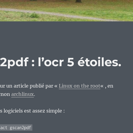
pdf : l’ocr 5 étoiles.
ur un article publié par «
Linux on the root
« , en
r mon
archlinux
.
s logiciels est assez simple :
ract gscan2pdf