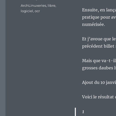
Étiquettes
ArchLinuxeries
,
libre
,
Ensuite, en lanç
logiciel
,
ocr
pratique pour a
numérisée.
Et j’avoue que l
précédent billet
Mais que va-t-il 
grosses daubes 
Ajout du 10 janv
Voici le résultat 
1