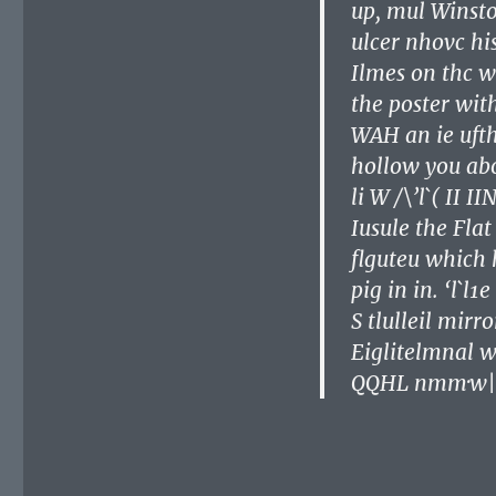
up, mul Winsto
ulcer nhovc his
Ilmes on thc wa
the poster wit
WAH an ie ufth
hollow you a
li W /\’l`( II 
Iusule the Flat
flguteu which 
pig in in. ‘l`l
S tlulleil mirr
Eiglitelmnal w
QQHL nmm·w|ml