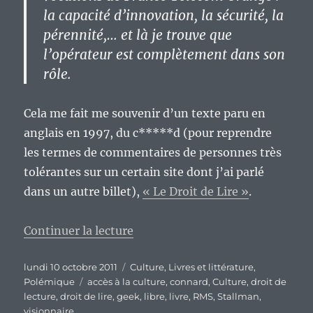
la capacité d’innovation, la sécurité, la
pérennité,… et là je trouve que
l’opérateur est complètement dans son
rôle.
Cela me fait me souvenir d’un texte paru en
anglais en 1997, du c*****d (pour reprendre
les termes de commentaires de personnes très
tolérantes sur un certain site dont j’ai parlé
dans un autre billet),
« Le Droit de Lire »
.
de « C’est bien connu, Stallman 
Continuer la lecture
Publié
Catégories
lundi 10 octobre 2011
Culture
,
Livres et littérature
,
le
Étiquettes
Polémique
accès à la culture
,
connard
,
Culture
,
droit de
lecture
,
droit de lire
,
geek
,
libre
,
livre
,
RMS
,
Stallman
,
visionnaire