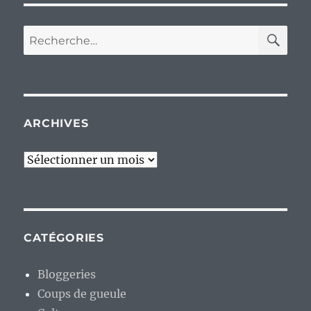
RE
Recherche
pour :
ARCHIVES
Archives
CATÉGORIES
Bloggeries
Coups de gueule