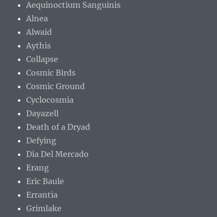
Aequinoctium Sanguinis
Alnea
Alwaid
Aythis
Collapse
Cosmic Birds
Cosmic Ground
Cyclocosmia
Dayazell
Death of a Dryad
Defying
Dia Del Mercado
Erang
Eric Baule
Errantia
Grimlake