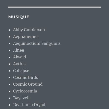
MUSIQUE
Abby Gundersen
Aephanemer
Aequinoctium Sanguinis
Alnea
Alwaid
Aythis
Collapse
Cosmic Birds
Cosmic Ground
Cyclocosmia
Dayazell
Death of a Dryad