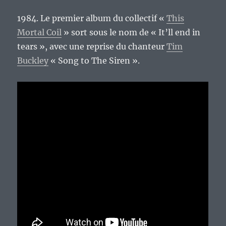
1984. Le premier album du collectif «
This
Mortal Coil
» sort sous le nom de « It’ll end in
tears », avec une reprise du chanteur
Tim
Buckley
« Song to The Siren ».