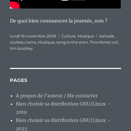
De quoi bien commencer la journée, non ?
Publié
Catégories
Étiquettes
lundi 16 novembre 2009
Culture
,
Musique
ballade
,
le
cocteau twins
,
Musique
,
song to the siren
,
This Mortal coil
,
tim buckley
PAGES
A propos de l’auteur / Me contacter
Bien choisir sa distribution GNU/Linux –
2019
Bien choisir sa distribution GNU/Linux –
2025