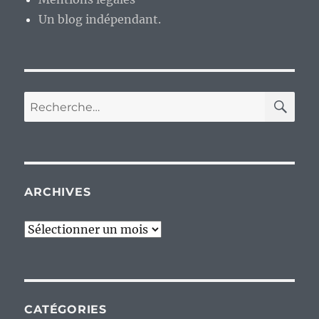
vieillissant.
Un blog indépendant.
RE
Recherche
pour :
ARCHIVES
Archives
CATÉGORIES