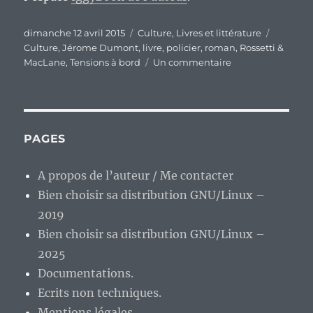
Publié
Catégories
Étiquett
dimanche 12 avril 2015
Culture
,
Livres et littérature
le
Culture
,
Jérome Dumont
,
livre
,
policier
,
roman
,
Rossetti &
sur
MacLane
,
Tensions à bord
Un commentaire
« Tensions
à
bord »,
le
septième
PAGES
tome
de
A propos de l’auteur / Me contacter
Rossetti
Bien choisir sa distribution GNU/Linux –
&
MacLane
2019
:
Bien choisir sa distribution GNU/Linux –
une
2025
série
qui
Documentations.
se
Ecrits non techniques.
bonifie
Mentions légales
en