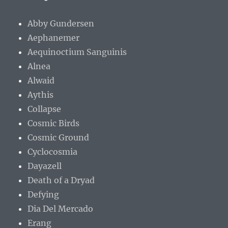
Abby Gundersen
Aephanemer
Aequinoctium Sanguinis
Alnea
Alwaid
Aythis
Collapse
Cosmic Birds
Cosmic Ground
Cyclocosmia
Dayazell
Death of a Dryad
Defying
Dia Del Mercado
Erang